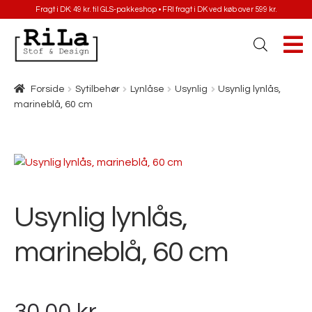
Fragt i DK: 49 kr. til GLS-pakkeshop • FRI fragt i DK ved køb over 599 kr.
Forside
Sytilbehør
Lynlåse
Usynlig
Usynlig lynlås,
marineblå, 60 cm
Usynlig lynlås,
marineblå, 60 cm
30,00
kr.