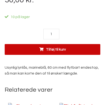
10 på lager
Usynlig
lynlås,
marineblå,
60
Tilføj til kurv
cm
antal
Usynlig lynlås, marineblå, 60 cm med flytbart endestop,
så man kan korte den af til ønsket længde.
Relaterede varer