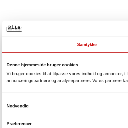
Samtykke
Denne hjemmeside bruger cookies
Vi bruger cookies til at tilpasse vores indhold og annoncer, t
annonceringspartnere og analysepartnere. Vores partnere kan
S
Nødvendig
a
m
t
Præferencer
y