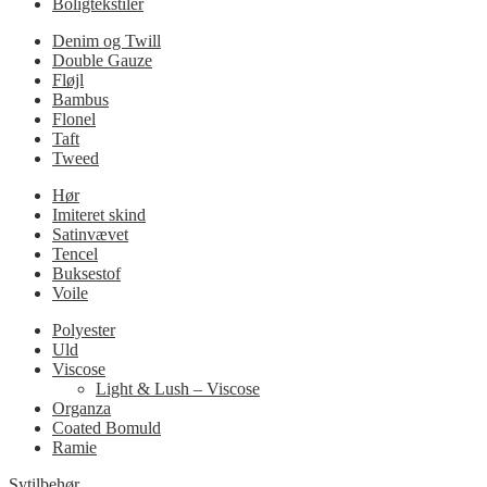
Boligtekstiler
Denim og Twill
Double Gauze
Fløjl
Bambus
Flonel
Taft
Tweed
Hør
Imiteret skind
Satinvævet
Tencel
Buksestof
Voile
Polyester
Uld
Viscose
Light & Lush – Viscose
Organza
Coated Bomuld
Ramie
Sytilbehør