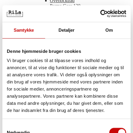
Overlocktråd
Perma Core 120
Princess
Seraflock
Usynlig Sytråd
Ekstra stærk tråd
Samtykke
Detaljer
Om
Ri-Tråd
Metal tråd
Knaphulssilke
Foldeelastik
Denne hjemmeside bruger cookies
50% Glimmer
Ensfarvet
Vi bruger cookies til at tilpasse vores indhold og
Glimmer
annoncer, til at vise dig funktioner til sociale medier og til
Med lille bølgekant
at analysere vores trafik. Vi deler også oplysninger om
Med tungekant
Mønstret
din brug af vores hjemmeside med vores partnere inden
Lynlåse
for sociale medier, annonceringspartnere og
Fast
analysepartnere. Vores partnere kan kombinere disse
Delbar
Usynlig
data med andre oplysninger, du har givet dem, eller som
Lynlås tilbehør
de har indsamlet fra din brug af deres tjenester.
Piping/Tittekant
Elastisk Piping
Fast Piping
Samtykkevalg
Broderi
Nødvendig