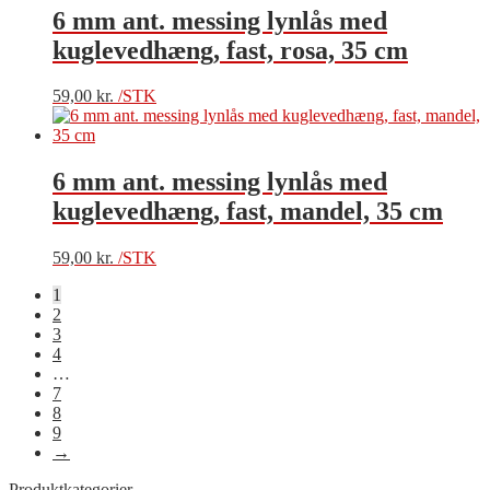
6 mm ant. messing lynlås med
kuglevedhæng, fast, rosa, 35 cm
59,00
kr.
/STK
6 mm ant. messing lynlås med
kuglevedhæng, fast, mandel, 35 cm
59,00
kr.
/STK
1
2
3
4
…
7
8
9
→
Produktkategorier