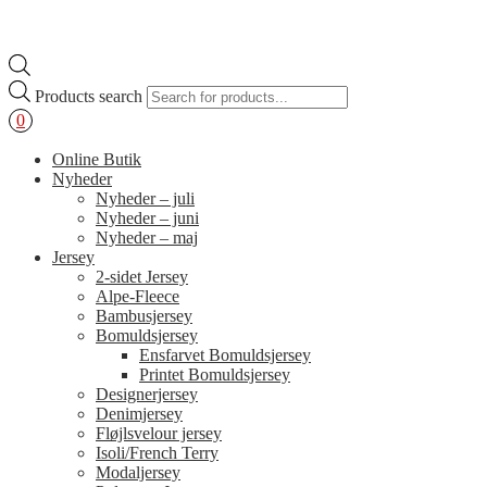
Products search
0
Online Butik
Nyheder
Nyheder – juli
Nyheder – juni
Nyheder – maj
Jersey
2-sidet Jersey
Alpe-Fleece
Bambusjersey
Bomuldsjersey
Ensfarvet Bomuldsjersey
Printet Bomuldsjersey
Designerjersey
Denimjersey
Fløjlsvelour jersey
Isoli/French Terry
Modaljersey