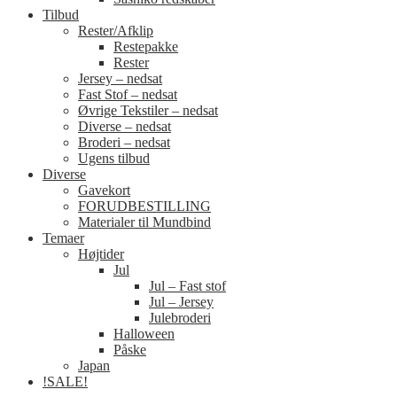
Tilbud
Rester/Afklip
Restepakke
Rester
Jersey – nedsat
Fast Stof – nedsat
Øvrige Tekstiler – nedsat
Diverse – nedsat
Broderi – nedsat
Ugens tilbud
Diverse
Gavekort
FORUDBESTILLING
Materialer til Mundbind
Temaer
Højtider
Jul
Jul – Fast stof
Jul – Jersey
Julebroderi
Halloween
Påske
Japan
!SALE!