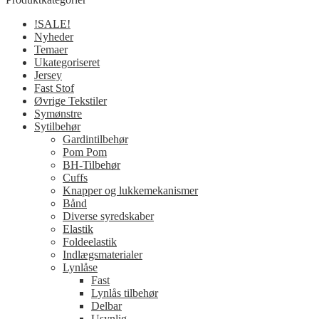
!SALE!
Nyheder
Temaer
Ukategoriseret
Jersey
Fast Stof
Øvrige Tekstiler
Symønstre
Sytilbehør
Gardintilbehør
Pom Pom
BH-Tilbehør
Cuffs
Knapper og lukkemekanismer
Bånd
Diverse syredskaber
Elastik
Foldeelastik
Indlægsmaterialer
Lynlåse
Fast
Lynlås tilbehør
Delbar
Usynlig