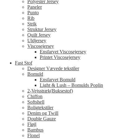
Polyester Jersey
Paneler
Punto
Rib
Strik
Struktur Jersey
Quilt Jersey
Uldjersey
Viscosejersey
Ensfarvet Viscosejersey
Printet Viscosejersey
Fast Stof
Designer Vævede tekstiler
Bomuld
Ensfarvet Bomuld
Light & Lush – Bomulds Poplin
2-Vejsstræk(Buksestof)
Chiffon
Softshell
Boligtekstiler
Denim og Twill
Double Gauze
Fløjl
Bambus
Flonel