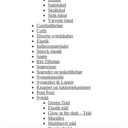
Satinbånd
Skråbånd
Strik-bånd
Vævede bånd
Gardintilbehør
Cuffs
Diverse syredskaber
Elastik
Indlægsmaterialer
Smock elastik
Snøre
BH-Tilbehør
Snøreringe
Spænder og tasketilbehør
Symaskinenåle
Symærker & Lapper
Knapper og lukkemekanismer
Pom Pom
Sytråd
Denim Tråd
Elastik tråd
Glow in the dark – Tråd
Maraflex
Multifarvet tråd