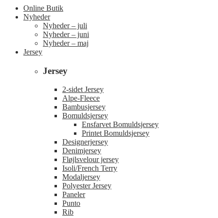
Online Butik
Nyheder
Nyheder – juli
Nyheder – juni
Nyheder – maj
Jersey
Jersey
2-sidet Jersey
Alpe-Fleece
Bambusjersey
Bomuldsjersey
Ensfarvet Bomuldsjersey
Printet Bomuldsjersey
Designerjersey
Denimjersey
Fløjlsvelour jersey
Isoli/French Terry
Modaljersey
Polyester Jersey
Paneler
Punto
Rib