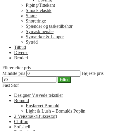
Piping/Tittekant
Smock elastik
Snøre
Snøreringe
Spænder og tasketilbehør
Symaskinenåle
Symærker & Lapper
Sytråd
Tilbud
Diverse
Broderi
Filtrer efter pris
Mindste pris
Højeste pris
Filter
Fast Stof
Designer Vævede tekstiler
Bomuld
Ensfarvet Bomuld
Light & Lush – Bomulds Poplin
2-Vejsstræk(Buksestof)
Chiffon
Softshell