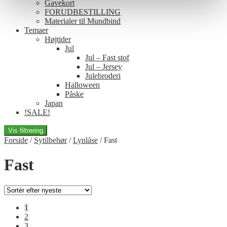
Gavekort
FORUDBESTILLING
Materialer til Mundbind
Temaer
Højtider
Jul
Jul – Fast stof
Jul – Jersey
Julebroderi
Halloween
Påske
Japan
!SALE!
Vis filtrering
Forside
/
Sytilbehør
/
Lynlåse
/
Fast
Fast
1
2
3