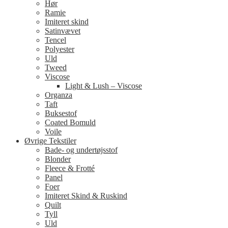
Hør
Ramie
Imiteret skind
Satinvævet
Tencel
Polyester
Uld
Tweed
Viscose
Light & Lush – Viscose
Organza
Taft
Buksestof
Coated Bomuld
Voile
Øvrige Tekstiler
Bade- og undertøjsstof
Blonder
Fleece & Frotté
Panel
Foer
Imiteret Skind & Ruskind
Quilt
Tyll
Uld