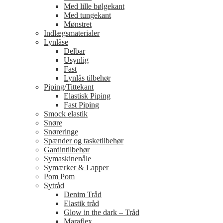
Med lille bølgekant
Med tungekant
Mønstret
Indlægsmaterialer
Lynlåse
Delbar
Usynlig
Fast
Lynlås tilbehør
Piping/Tittekant
Elastisk Piping
Fast Piping
Smock elastik
Snøre
Snøreringe
Spænder og tasketilbehør
Gardintilbehør
Symaskinenåle
Symærker & Lapper
Pom Pom
Sytråd
Denim Tråd
Elastik tråd
Glow in the dark – Tråd
Maraflex