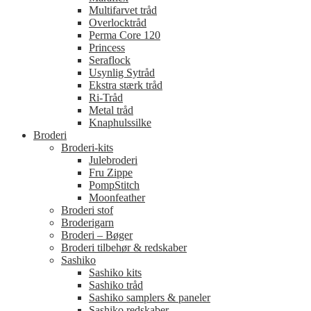
Multifarvet tråd
Overlocktråd
Perma Core 120
Princess
Seraflock
Usynlig Sytråd
Ekstra stærk tråd
Ri-Tråd
Metal tråd
Knaphulssilke
Broderi
Broderi-kits
Julebroderi
Fru Zippe
PompStitch
Moonfeather
Broderi stof
Broderigarn
Broderi – Bøger
Broderi tilbehør & redskaber
Sashiko
Sashiko kits
Sashiko tråd
Sashiko samplers & paneler
Sashiko redskaber