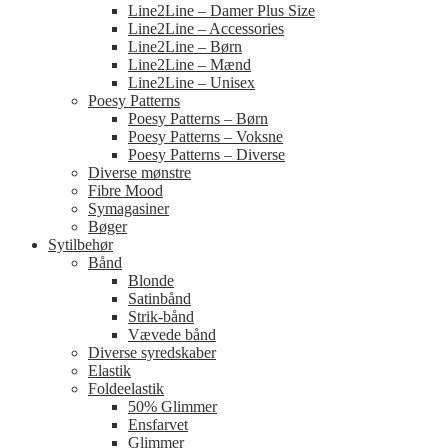
Line2Line – Damer Plus Size
Line2Line – Accessories
Line2Line – Børn
Line2Line – Mænd
Line2Line – Unisex
Poesy Patterns
Poesy Patterns – Børn
Poesy Patterns – Voksne
Poesy Patterns – Diverse
Diverse mønstre
Fibre Mood
Symagasiner
Bøger
Sytilbehør
Bånd
Blonde
Satinbånd
Strik-bånd
Vævede bånd
Diverse syredskaber
Elastik
Foldeelastik
50% Glimmer
Ensfarvet
Glimmer