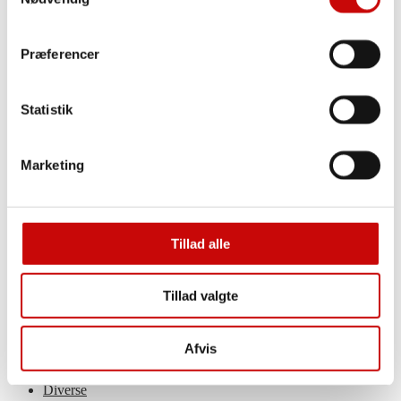
Broderi-kits
Julebroderi
Fru Zippe
PompStitch
Præferencer
Moonfeather
Broderi tilbehør & redskaber
Broderi stof
Statistik
Broderigarn
Broderi – Bøger
Sashiko
Sashiko kits
Marketing
Sashiko tråd
Sashiko samplers & paneler
Sashiko redskaber
Tilbud
Tillad alle
Rester/Afklip
Restepakke
Rester
Jersey – nedsat
Tillad valgte
Fast Stof – nedsat
Øvrige Tekstiler – nedsat
Diverse – nedsat
Afvis
Broderi – nedsat
Ugens tilbud
Diverse