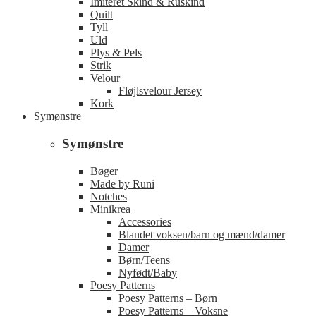
Imiteret Skind & Ruskind
Quilt
Tyll
Uld
Plys & Pels
Strik
Velour
Fløjlsvelour Jersey
Kork
Symønstre
Symønstre
Bøger
Made by Runi
Notches
Minikrea
Accessories
Blandet voksen/barn og mænd/damer
Damer
Børn/Teens
Nyfødt/Baby
Poesy Patterns
Poesy Patterns – Børn
Poesy Patterns – Voksne