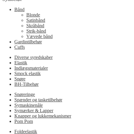
Bånd
Blonde
Satinbånd
Skråbånd
Strik-bånd
Vævede bånd
Gardintilbehør
Cuffs
Diverse syredskaber
Elastik
Indlægsmaterialer
Smock elastik
Snøre
BH-Tilbehør
Snøreringe
Spænder og tasketilbehør
Symaskinenåle
Symærker & Lapper
Knapper og lukkemekanismer
Pom Pom
Foldeelastik