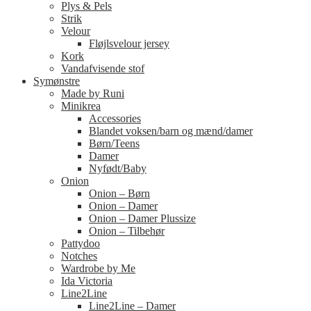
Plys & Pels
Strik
Velour
Fløjlsvelour jersey
Kork
Vandafvisende stof
Symønstre
Made by Runi
Minikrea
Accessories
Blandet voksen/barn og mænd/damer
Børn/Teens
Damer
Nyfødt/Baby
Onion
Onion – Børn
Onion – Damer
Onion – Damer Plussize
Onion – Tilbehør
Pattydoo
Notches
Wardrobe by Me
Ida Victoria
Line2Line
Line2Line – Damer