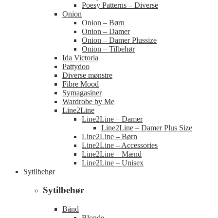
Poesy Patterns – Diverse
Onion
Onion – Børn
Onion – Damer
Onion – Damer Plussize
Onion – Tilbehør
Ida Victoria
Pattydoo
Diverse mønstre
Fibre Mood
Symagasiner
Wardrobe by Me
Line2Line
Line2Line – Damer
Line2Line – Damer Plus Size
Line2Line – Børn
Line2Line – Accessories
Line2Line – Mænd
Line2Line – Unisex
Sytilbehør
Sytilbehør
Bånd
Blonde