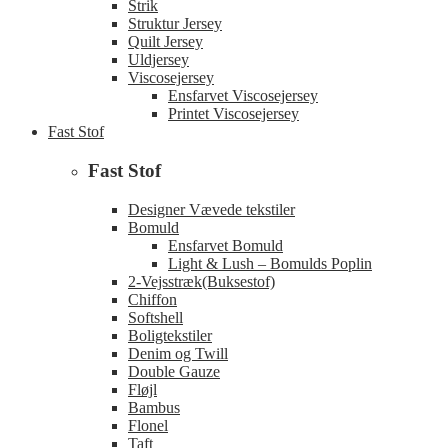
Strik
Struktur Jersey
Quilt Jersey
Uldjersey
Viscosejersey
Ensfarvet Viscosejersey
Printet Viscosejersey
Fast Stof
Fast Stof
Designer Vævede tekstiler
Bomuld
Ensfarvet Bomuld
Light & Lush – Bomulds Poplin
2-Vejsstræk(Buksestof)
Chiffon
Softshell
Boligtekstiler
Denim og Twill
Double Gauze
Fløjl
Bambus
Flonel
Taft