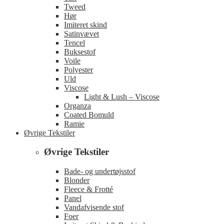
Tweed
Hør
Imiteret skind
Satinvævet
Tencel
Buksestof
Voile
Polyester
Uld
Viscose
Light & Lush – Viscose
Organza
Coated Bomuld
Ramie
Øvrige Tekstiler
Øvrige Tekstiler
Bade- og undertøjsstof
Blonder
Fleece & Frotté
Panel
Vandafvisende stof
Foer