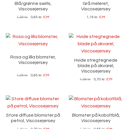
Blå/grønne swirls,
Grå meleret,
Viscosejersey
Viscosejersey
1,29
kr.
0,65
kr.
/CM
1,19
kr.
/CM
Rosa og lilla blomster,
Hvide stregtegnede
Viscosejersey
blade på akvarel,
Viscosejersey
1,29
kr.
0,65
kr.
/CM
1,39
kr.
0,70
kr.
/CM
Store diffuse blomster på
Blomster på koboltblå,
petrol, Viscosejersey
Viscosejersey