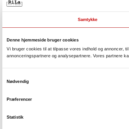
Samtykke
Denne hjemmeside bruger cookies
Vi bruger cookies til at tilpasse vores indhold og annoncer, t
annonceringspartnere og analysepartnere. Vores partnere kan
S
Nødvendig
a
m
t
Præferencer
y
k
k
Statistik
e