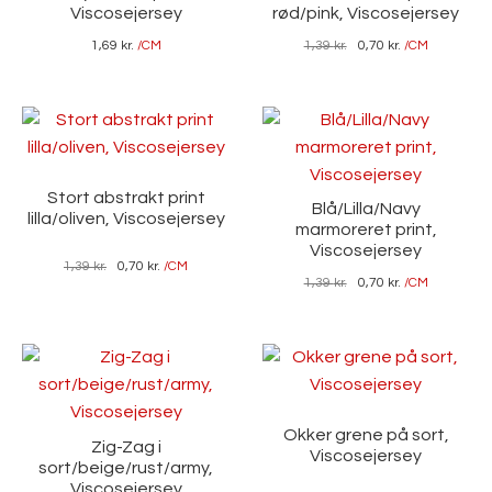
Viscosejersey
rød/pink, Viscosejersey
1,69
kr.
/CM
1,39
kr.
0,70
kr.
/CM
Stort abstrakt print
Blå/Lilla/Navy
lilla/oliven, Viscosejersey
marmoreret print,
Viscosejersey
1,39
kr.
0,70
kr.
/CM
1,39
kr.
0,70
kr.
/CM
Okker grene på sort,
Zig-Zag i
Viscosejersey
sort/beige/rust/army,
Viscosejersey