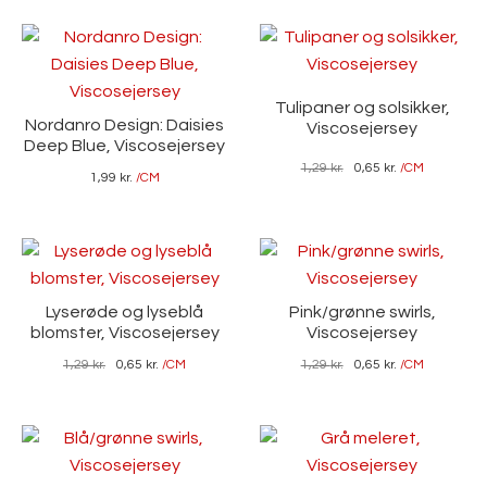
Tulipaner og solsikker,
Nordanro Design: Daisies
Viscosejersey
Deep Blue, Viscosejersey
1,29
kr.
0,65
kr.
/CM
1,99
kr.
/CM
Lyserøde og lyseblå
Pink/grønne swirls,
blomster, Viscosejersey
Viscosejersey
1,29
kr.
0,65
kr.
/CM
1,29
kr.
0,65
kr.
/CM