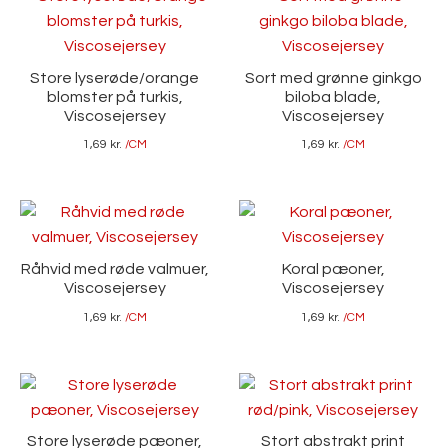
Store lyserøde/orange
Sort med grønne ginkgo
blomster på turkis,
biloba blade,
Viscosejersey
Viscosejersey
1,69
kr.
/CM
1,69
kr.
/CM
Råhvid med røde valmuer,
Koral pæoner,
Viscosejersey
Viscosejersey
1,69
kr.
/CM
1,69
kr.
/CM
Store lyserøde pæoner,
Stort abstrakt print