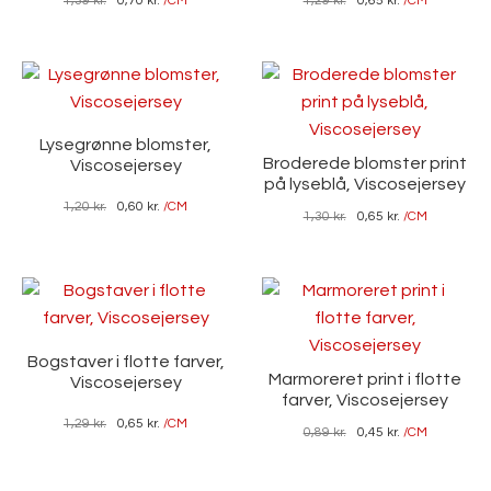
1,39
kr.
0,70
kr.
/CM
1,29
kr.
0,65
kr.
/CM
Lysegrønne blomster,
Broderede blomster print
Viscosejersey
på lyseblå, Viscosejersey
1,20
kr.
0,60
kr.
/CM
1,30
kr.
0,65
kr.
/CM
Bogstaver i flotte farver,
Marmoreret print i flotte
Viscosejersey
farver, Viscosejersey
1,29
kr.
0,65
kr.
/CM
0,89
kr.
0,45
kr.
/CM