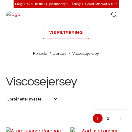
Fragt i DK: 49 kr. til GLS-pakkeshop • FRI fragt i DK ved køb over 599 kr.
VIS FILTRERING
Forside
/
Jersey
/
Viscosejersey
Viscosejersey
1
2
→