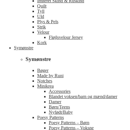
Imiteret Skind & Ruskind
Quilt
Tyll
Uld
Plys & Pels
Strik
Velour
Fløjlsvelour Jersey
Kork
Symønstre
Symønstre
Bøger
Made by Runi
Notches
Minikrea
Accessories
Blandet voksen/barn og mænd/damer
Damer
Børn/Teens
Nyfødt/Baby
Poesy Patterns
Poesy Patterns – Børn
Poesy Patterns – Voksne