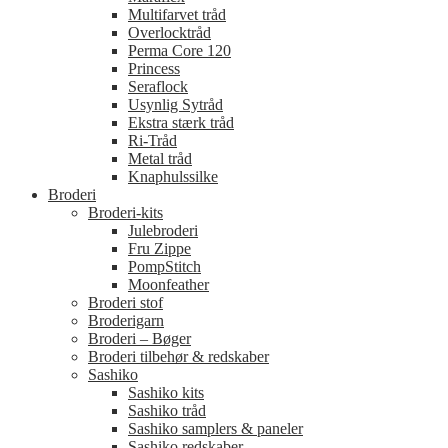
Multifarvet tråd
Overlocktråd
Perma Core 120
Princess
Seraflock
Usynlig Sytråd
Ekstra stærk tråd
Ri-Tråd
Metal tråd
Knaphulssilke
Broderi
Broderi-kits
Julebroderi
Fru Zippe
PompStitch
Moonfeather
Broderi stof
Broderigarn
Broderi – Bøger
Broderi tilbehør & redskaber
Sashiko
Sashiko kits
Sashiko tråd
Sashiko samplers & paneler
Sashiko redskaber