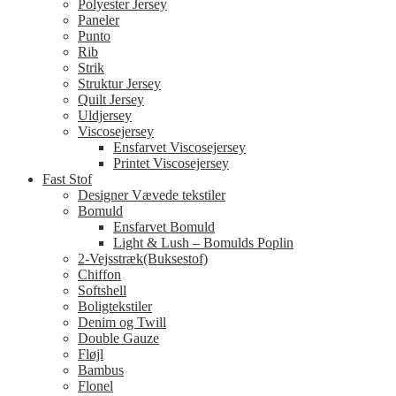
Polyester Jersey
Paneler
Punto
Rib
Strik
Struktur Jersey
Quilt Jersey
Uldjersey
Viscosejersey
Ensfarvet Viscosejersey
Printet Viscosejersey
Fast Stof
Designer Vævede tekstiler
Bomuld
Ensfarvet Bomuld
Light & Lush – Bomulds Poplin
2-Vejsstræk(Buksestof)
Chiffon
Softshell
Boligtekstiler
Denim og Twill
Double Gauze
Fløjl
Bambus
Flonel