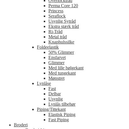
Overlocktråd
Perma Core 120
Princess
Seraflock
Usynlig Sytråd
Ekstra stærk tråd
Ri-Tråd
Metal tråd
Knaphulssilke
Foldeelastik
50% Glimmer
Ensfarvet
Glimmer
Med lille bølgekant
Med tungekant
Mønstret
Lynlåse
Fast
Delbar
Usynlig
Lynlås tilbehør
Piping/Tittekant
Elastisk Piping
Fast Piping
Broderi