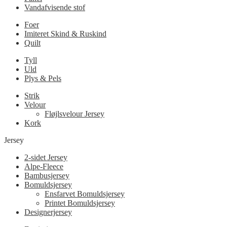
Vandafvisende stof
Foer
Imiteret Skind & Ruskind
Quilt
Tyll
Uld
Plys & Pels
Strik
Velour
Fløjlsvelour Jersey
Kork
Jersey
2-sidet Jersey
Alpe-Fleece
Bambusjersey
Bomuldsjersey
Ensfarvet Bomuldsjersey
Printet Bomuldsjersey
Designerjersey