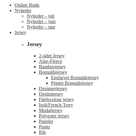
Online Butik
Nyheder
Nyheder – juli
Nyheder – juni
Nyheder – maj
Jersey
Jersey
2-sidet Jersey
Alpe-Fleece
Bambusjersey
Bomuldsjersey
Ensfarvet Bomuldsjersey
Printet Bomuldsjersey
Designerjersey
Denimjersey
Fløjlsvelour jersey
Isoli/French Terry
Modaljersey
Polyester Jersey
Paneler
Punto
Rib