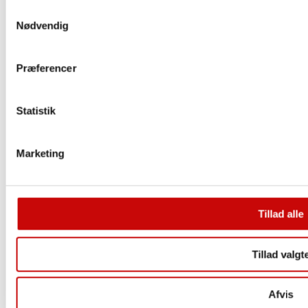
Indlægsmaterialer
Samtykkevalg
Smock elastik
Nødvendig
Snøre
BH-Tilbehør
Snøreringe
Præferencer
Spænder og tasketilbehør
Symaskinenåle
Symærker & Lapper
Statistik
Knapper og lukkemekanismer
Pom Pom
Foldeelastik
Marketing
50% Glimmer
Ensfarvet
Glimmer
Med lille bølgekant
Med tungekant
Tillad alle
Mønstret
Sytråd
Tillad valgt
Denim Tråd
Elastik tråd
Glow in the dark – Tråd
Afvis
Maraflex