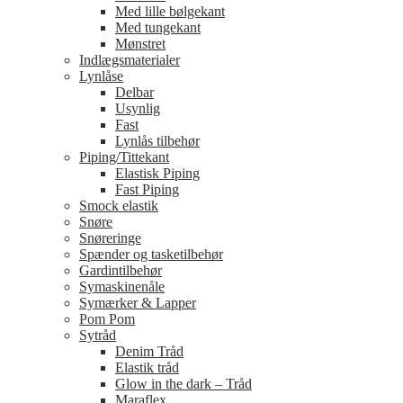
Med lille bølgekant
Med tungekant
Mønstret
Indlægsmaterialer
Lynlåse
Delbar
Usynlig
Fast
Lynlås tilbehør
Piping/Tittekant
Elastisk Piping
Fast Piping
Smock elastik
Snøre
Snøreringe
Spænder og tasketilbehør
Gardintilbehør
Symaskinenåle
Symærker & Lapper
Pom Pom
Sytråd
Denim Tråd
Elastik tråd
Glow in the dark – Tråd
Maraflex