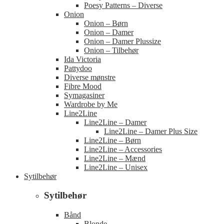
Poesy Patterns – Diverse
Onion
Onion – Børn
Onion – Damer
Onion – Damer Plussize
Onion – Tilbehør
Ida Victoria
Pattydoo
Diverse mønstre
Fibre Mood
Symagasiner
Wardrobe by Me
Line2Line
Line2Line – Damer
Line2Line – Damer Plus Size
Line2Line – Børn
Line2Line – Accessories
Line2Line – Mænd
Line2Line – Unisex
Sytilbehør
Sytilbehør
Bånd
Blonde