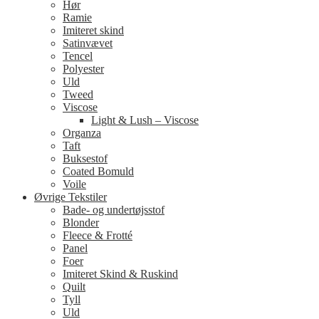
Hør
Ramie
Imiteret skind
Satinvævet
Tencel
Polyester
Uld
Tweed
Viscose
Light & Lush – Viscose
Organza
Taft
Buksestof
Coated Bomuld
Voile
Øvrige Tekstiler
Bade- og undertøjsstof
Blonder
Fleece & Frotté
Panel
Foer
Imiteret Skind & Ruskind
Quilt
Tyll
Uld