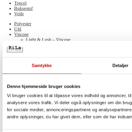
Tencel
Buksestof
Voile
Polyester
Uld
Viscose
Light & Lush – Viscose
Organza
Coated Bomuld
Ramie
Samtykke
Detaljer
Sytilbehør
Bånd
Blonde
Denne hjemmeside bruger cookies
Satinbånd
Skråbånd
Vi bruger cookies til at tilpasse vores indhold og annoncer, til 
Strik-bånd
Vævede bånd
analysere vores trafik. Vi deler også oplysninger om din br
Gardintilbehør
for sociale medier, annonceringspartnere og analysepartner
Cuffs
andre oplysninger, du har givet dem, eller som de har indsamle
Diverse syredskaber
Elastik