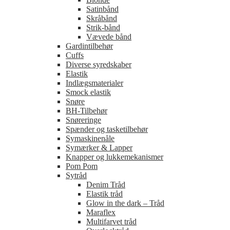
Satinbånd
Skråbånd
Strik-bånd
Vævede bånd
Gardintilbehør
Cuffs
Diverse syredskaber
Elastik
Indlægsmaterialer
Smock elastik
Snøre
BH-Tilbehør
Snøreringe
Spænder og tasketilbehør
Symaskinenåle
Symærker & Lapper
Knapper og lukkemekanismer
Pom Pom
Sytråd
Denim Tråd
Elastik tråd
Glow in the dark – Tråd
Maraflex
Multifarvet tråd