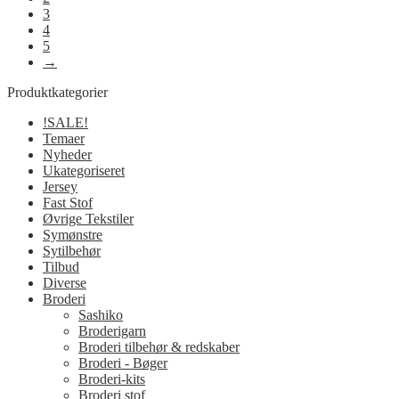
3
4
5
→
Produktkategorier
!SALE!
Temaer
Nyheder
Ukategoriseret
Jersey
Fast Stof
Øvrige Tekstiler
Symønstre
Sytilbehør
Tilbud
Diverse
Broderi
Sashiko
Broderigarn
Broderi tilbehør & redskaber
Broderi - Bøger
Broderi-kits
Broderi stof