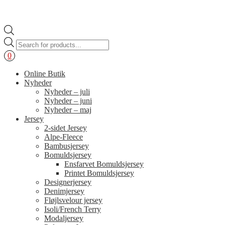
Products
search
0
Online Butik
Nyheder
Nyheder – juli
Nyheder – juni
Nyheder – maj
Jersey
2-sidet Jersey
Alpe-Fleece
Bambusjersey
Bomuldsjersey
Ensfarvet Bomuldsjersey
Printet Bomuldsjersey
Designerjersey
Denimjersey
Fløjlsvelour jersey
Isoli/French Terry
Modaljersey