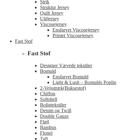
Strik
Struktur Jersey
Quilt Jersey
Uldjersey
Viscosejersey
Ensfarvet Viscosejersey
Printet Viscosejersey
Fast Stof
Fast Stof
Designer Vævede tekstiler
Bomuld
Ensfarvet Bomuld
Light & Lush – Bomulds Poplin
2-Vejsstræk(Buksestof)
Chiffon
Softshell
Boligtekstiler
Denim og Twill
Double Gauze
Fløjl
Bambus
Flonel
Taft