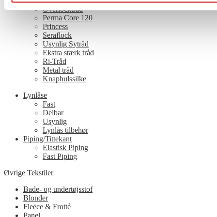
Multifarvet tråd
Overlocktråd
Perma Core 120
Princess
Seraflock
Usynlig Sytråd
Ekstra stærk tråd
Ri-Tråd
Metal tråd
Knaphulssilke
Lynlåse
Fast
Delbar
Usynlig
Lynlås tilbehør
Piping/Tittekant
Elastisk Piping
Fast Piping
Øvrige Tekstiler
Bade- og undertøjsstof
Blonder
Fleece & Frotté
Panel