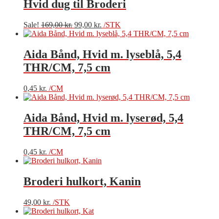
var:
er:
Hvid dug til Broderi
149,00 kr..
79,00 kr..
Den
Den
Sale!
169,00
kr.
99,00
kr.
/STK
oprindelige
aktuelle
pris
pris
var:
er:
Aida Bånd, Hvid m. lyseblå, 5,4
169,00 kr..
99,00 kr..
THR/CM, 7,5 cm
0,45
kr.
/CM
Aida Bånd, Hvid m. lyserød, 5,4
THR/CM, 7,5 cm
0,45
kr.
/CM
Broderi hulkort, Kanin
49,00
kr.
/STK