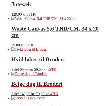
Jutesæk
129,00
kr.
/STK
Waste Canvas 5,6 THR/CM, 34 x 20
cm
29,00
kr.
/STK
Hvid løber til Broderi
Den
Den
Sale!
99,00
kr.
59,00
kr.
/STK
oprindelige
aktuelle
pris
pris
var:
er:
Beige dug til Broderi
99,00 kr..
59,00 kr..
Den
Den
Sale!
149,00
kr.
79,00
kr.
/STK
oprindelige
aktuelle
pris
pris