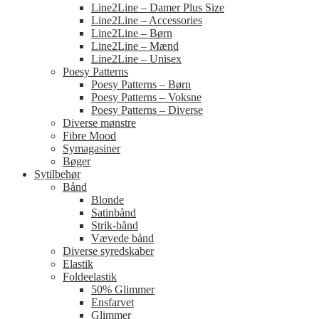
Line2Line – Damer Plus Size
Line2Line – Accessories
Line2Line – Børn
Line2Line – Mænd
Line2Line – Unisex
Poesy Patterns
Poesy Patterns – Børn
Poesy Patterns – Voksne
Poesy Patterns – Diverse
Diverse mønstre
Fibre Mood
Symagasiner
Bøger
Sytilbehør
Bånd
Blonde
Satinbånd
Strik-bånd
Vævede bånd
Diverse syredskaber
Elastik
Foldeelastik
50% Glimmer
Ensfarvet
Glimmer