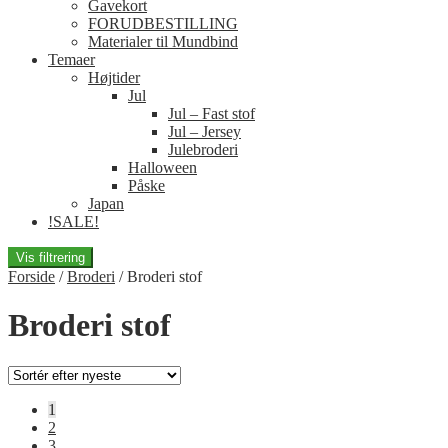
Gavekort
FORUDBESTILLING
Materialer til Mundbind
Temaer
Højtider
Jul
Jul – Fast stof
Jul – Jersey
Julebroderi
Halloween
Påske
Japan
!SALE!
Vis filtrering
Forside
/
Broderi
/
Broderi stof
Broderi stof
1
2
3