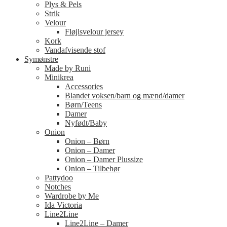
Plys & Pels
Strik
Velour
Fløjlsvelour jersey
Kork
Vandafvisende stof
Symønstre
Made by Runi
Minikrea
Accessories
Blandet voksen/barn og mænd/damer
Børn/Teens
Damer
Nyfødt/Baby
Onion
Onion – Børn
Onion – Damer
Onion – Damer Plussize
Onion – Tilbehør
Pattydoo
Notches
Wardrobe by Me
Ida Victoria
Line2Line
Line2Line – Damer