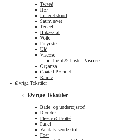
Tweed
Hør
Imiteret skind
Satinvævet
Tencel
Buksestof
Voile
Polyester
Uld
Viscose
Light & Lush – Viscose
Organza
Coated Bomuld
Ramie
Øvrige Tekstiler
Øvrige Tekstiler
Bade- og undertøjsstof
Blonder
Fleece & Frotté
Panel
Vandafvisende stof
Foer