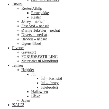
Tilbud
Rester/Afklip
Restepakke
Rester
Jersey – nedsat
Fast Stof – nedsat
Øvrige Tekstiler – nedsat
Diverse – nedsat
Broderi – nedsat
Ugens tilbud
Diverse
Gavekort
FORUDBESTILLING
Materialer til Mundbind
Temaer
Højtider
Jul
Jul – Fast stof
Jul – Jersey
Julebroderi
Halloween
Påske
Japan
!SALE!