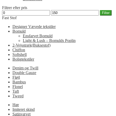
Filtrer efter pris
Mindste
Højeste
Filter
pris
pris
Fast Stof
Designer Vævede tekstiler
Bomuld
Ensfarvet Bomuld
Light & Lush – Bomulds Poplin
2-Vejsstræk(Buksestof)
Chiffon
Softshell
Boligtekstiler
Denim og Twill
Double Gauze
Fløjl
Bambus
Flonel
Taft
Tweed
Hør
Imiteret skind
Satinvævet