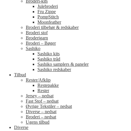
Broderi-kits
Julebroderi
Fru Zippe
PompStitch
Moonfeather
Broderi tilbehør & redskaber
Broderi stof
Broderigarn
Broderi – Bøger
Sashiko
Sashiko kits
Sashiko tråd
Sashiko samplers & paneler
Sashiko redskaber
Tilbud
Rester/Afklip
Restepakke
Rester
Jersey – nedsat
Fast Stof – nedsat
Øvrige Tekstiler – nedsat
Diverse – nedsat
Broderi – nedsat
Ugens tilbud
Diverse