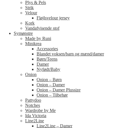
Plys & Pels
Strik
Velour
Fløjlsvelour jersey
Kork
Vandafvisende stof
Symønstre
Made by Runi
Minikrea
Accessories
Blandet voksen/barn og mænd/damer
Børn/Teens
Damer
Nyfødt/Baby
Onion
Onion – Børn
Onion – Damer
Onion – Damer Plussize
Onion – Tilbehør
Pattydoo
Notches
Wardrobe by Me
Ida Victoria
Line2Line
Line2Line – Damer