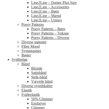
Line2Line – Damer Plus Size
Line2Line – Accessories
Line2Line – Børn
Line2Line – Mænd
Line2Line – Unisex
Poesy Patterns
Poesy Patterns – Børn
Poesy Patterns – Voksne
Poesy Patterns – Diverse
Diverse mønstre
Fibre Mood
Symagasiner
Bøger
Sytilbehør
Bånd
Blonde
Satinbånd
Strik-bånd
Vævede bånd
Diverse syredskaber
Elastik
Foldeelastik
50% Glimmer
Ensfarvet
Glimmer