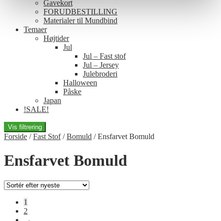
Gavekort
FORUDBESTILLING
Materialer til Mundbind
Temaer
Højtider
Jul
Jul – Fast stof
Jul – Jersey
Julebroderi
Halloween
Påske
Japan
!SALE!
Vis filtrering
Forside
/
Fast Stof
/
Bomuld
/
Ensfarvet Bomuld
Ensfarvet Bomuld
1
2
→