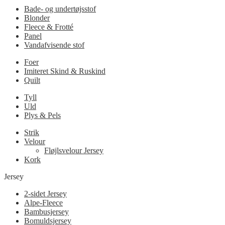
Bade- og undertøjsstof
Blonder
Fleece & Frotté
Panel
Vandafvisende stof
Foer
Imiteret Skind & Ruskind
Quilt
Tyll
Uld
Plys & Pels
Strik
Velour
Fløjlsvelour Jersey
Kork
Jersey
2-sidet Jersey
Alpe-Fleece
Bambusjersey
Bomuldsjersey