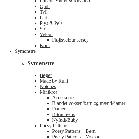
Imiteret Skind & Ruskind
Quilt
Tyll
Uld
Plys & Pels
Strik
Velour
Fløjlsvelour Jersey
Kork
Symønstre
Symønstre
Bøger
Made by Runi
Notches
Minikrea
Accessories
Blandet voksen/barn og mænd/damer
Damer
Børn/Teens
Nyfødt/Baby
Poesy Patterns
Poesy Patterns – Børn
Poesy Patterns – Voksne