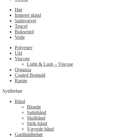
Hør
Imiteret skind
Satinvævet
Tencel
Buksestof
Voile
Polyester
Uld
Viscose
Light & Lush – Viscose
Organza
Coated Bomuld
Ramie
Sytilbehør
Bånd
Blonde
Satinbånd
Skråbånd
Strik-bånd
Vævede bånd
Gardintilbehør