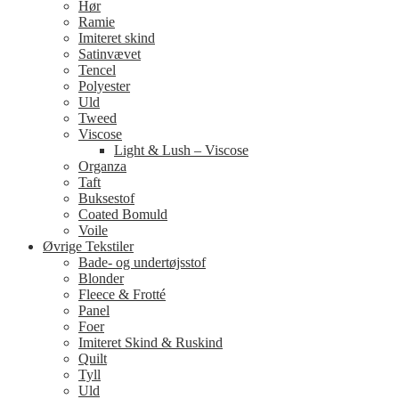
Hør
Ramie
Imiteret skind
Satinvævet
Tencel
Polyester
Uld
Tweed
Viscose
Light & Lush – Viscose
Organza
Taft
Buksestof
Coated Bomuld
Voile
Øvrige Tekstiler
Bade- og undertøjsstof
Blonder
Fleece & Frotté
Panel
Foer
Imiteret Skind & Ruskind
Quilt
Tyll
Uld