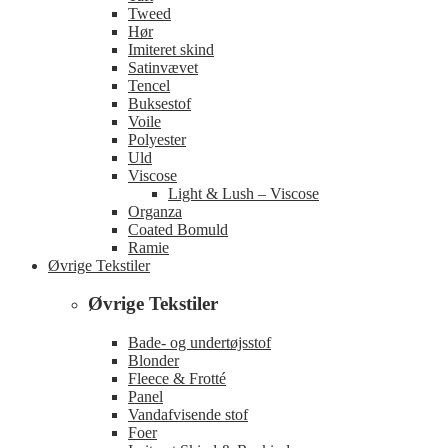
Tweed
Hør
Imiteret skind
Satinvævet
Tencel
Buksestof
Voile
Polyester
Uld
Viscose
Light & Lush – Viscose
Organza
Coated Bomuld
Ramie
Øvrige Tekstiler
Øvrige Tekstiler
Bade- og undertøjsstof
Blonder
Fleece & Frotté
Panel
Vandafvisende stof
Foer