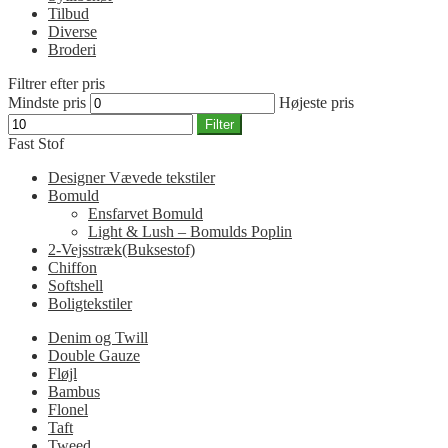
Tilbud
Diverse
Broderi
Filtrer efter pris
Mindste pris
Højeste pris
Filter
Fast Stof
Designer Vævede tekstiler
Bomuld
Ensfarvet Bomuld
Light & Lush – Bomulds Poplin
2-Vejsstræk(Buksestof)
Chiffon
Softshell
Boligtekstiler
Denim og Twill
Double Gauze
Fløjl
Bambus
Flonel
Taft
Tweed