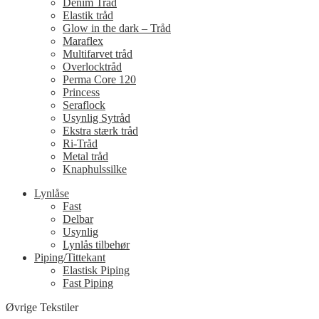
Denim Tråd
Elastik tråd
Glow in the dark – Tråd
Maraflex
Multifarvet tråd
Overlocktråd
Perma Core 120
Princess
Seraflock
Usynlig Sytråd
Ekstra stærk tråd
Ri-Tråd
Metal tråd
Knaphulssilke
Lynlåse
Fast
Delbar
Usynlig
Lynlås tilbehør
Piping/Tittekant
Elastisk Piping
Fast Piping
Øvrige Tekstiler