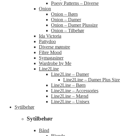
Poesy Patterns – Diverse
Onion
Onion – Børn
Onion – Damer
Onion – Damer Plussize
Onion – Tilbehør
Ida Victoria
Pattydoo
Diverse mønstre
Fibre Mood
Symagasiner
Wardrobe by Me
Line2Line
Line2Line – Damer
Line2Line – Damer Plus Size
Line2Line – Børn
Line2Line – Accessories
Line2Line – Mænd
Line2Line – Unisex
Sytilbehør
Sytilbehør
Bånd
Blonde