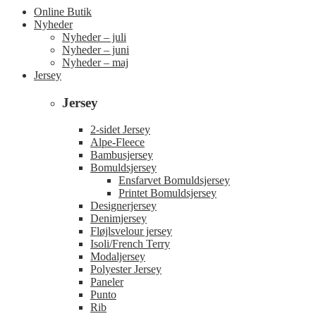
Online Butik
Nyheder
Nyheder – juli
Nyheder – juni
Nyheder – maj
Jersey
Jersey
2-sidet Jersey
Alpe-Fleece
Bambusjersey
Bomuldsjersey
Ensfarvet Bomuldsjersey
Printet Bomuldsjersey
Designerjersey
Denimjersey
Fløjlsvelour jersey
Isoli/French Terry
Modaljersey
Polyester Jersey
Paneler
Punto
Rib