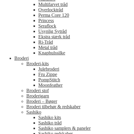
Multifarvet tråd
Overlocktråd
Perma Core 120
Princess
Seraflock
Usynlig Sytråd
Ekstra stærk tråd
Ri-Tråd
Metal tråd
Knaphulssilke
Broderi
Broderi-kits
Julebroderi
Fru Zippe
PompStitch
Moonfeather
Broderi stof
Broderigarn
Broderi – Bøger
Broderi tilbehør & redskaber
Sashiko
Sashiko kits
Sashiko tråd
Sashiko samplers & paneler
Sashiko redskaber