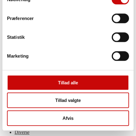
Broderi-kits
Julebroderi
Fru Zippe
PompStitch
Præferencer
Moonfeather
Broderi tilbehør & redskaber
Broderi stof
Statistik
Broderigarn
Broderi – Bøger
Sashiko
Sashiko kits
Marketing
Sashiko tråd
Sashiko samplers & paneler
Sashiko redskaber
Tilbud
Tillad alle
Rester/Afklip
Restepakke
Rester
Jersey – nedsat
Tillad valgte
Fast Stof – nedsat
Øvrige Tekstiler – nedsat
Diverse – nedsat
Afvis
Broderi – nedsat
Ugens tilbud
Diverse