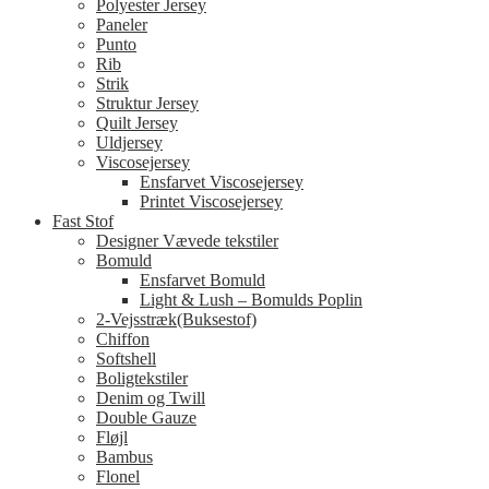
Polyester Jersey
Paneler
Punto
Rib
Strik
Struktur Jersey
Quilt Jersey
Uldjersey
Viscosejersey
Ensfarvet Viscosejersey
Printet Viscosejersey
Fast Stof
Designer Vævede tekstiler
Bomuld
Ensfarvet Bomuld
Light & Lush – Bomulds Poplin
2-Vejsstræk(Buksestof)
Chiffon
Softshell
Boligtekstiler
Denim og Twill
Double Gauze
Fløjl
Bambus
Flonel