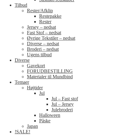
Tilbud
Rester/Afklip
Restepakke
Rester
Jersey – nedsat
Fast Stof – nedsat
Øvrige Tekstiler – nedsat
Diverse – nedsat
Broderi – nedsat
Ugens tilbud
Diverse
Gavekort
FORUDBESTILLING
Materialer til Mundbind
Temaer
Højtider
Jul
Jul – Fast stof
Jul – Jersey
Julebroderi
Halloween
Påske
Japan
!SALE!