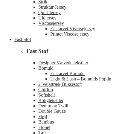
Strik
Struktur Jersey
Quilt Jersey
Uldjersey
Viscosejersey
Ensfarvet Viscosejersey
Printet Viscosejersey
Fast Stof
Fast Stof
Designer Vævede tekstiler
Bomuld
Ensfarvet Bomuld
Light & Lush – Bomulds Poplin
2-Vejsstræk(Buksestof)
Chiffon
Softshell
Boligtekstiler
Denim og Twill
Double Gauze
Fløjl
Bambus
Flonel
Taft