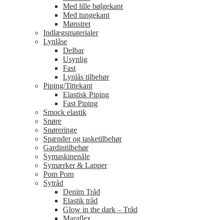
Med lille bølgekant
Med tungekant
Mønstret
Indlægsmaterialer
Lynlåse
Delbar
Usynlig
Fast
Lynlås tilbehør
Piping/Tittekant
Elastisk Piping
Fast Piping
Smock elastik
Snøre
Snøreringe
Spænder og tasketilbehør
Gardintilbehør
Symaskinenåle
Symærker & Lapper
Pom Pom
Sytråd
Denim Tråd
Elastik tråd
Glow in the dark – Tråd
Maraflex