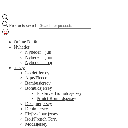
Products search
0
Online Butik
Nyheder
Nyheder – juli
Nyheder – juni
Nyheder – maj
Jersey
2-sidet Jersey
Alpe-Fleece
Bambusjersey
Bomuldsjersey
Ensfarvet Bomuldsjersey
Printet Bomuldsjersey
Designerjersey
Denimjersey
Fløjlsvelour jersey
Isoli/French Terry
Modaljersey