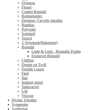
Organza
Flonel
Coated Bomuld
Boligtekstiler
Designer Vævede tekstiler
Bambus
Polyester
Softshell
Tencel
2-Vejsstræk(Buksestof)
Bomuld
Light & Lush - Bomulds Poplin
Ensfarvet Bomuld
Chiffon
Denim og Twill
Double Gauze
Fløjl
Hør
Imiteret skind
Satinvævet
Uld
Viscose
Øvrige Tekstiler
Symønstre
Sytilbehør