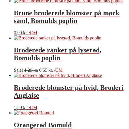
Brune broderede blomster på mørk
sand, Bomulds poplin
0,99
kr.
/CM
Broderede ranker på lyserød,
Bomulds poplin
Sale!
1,29
kr.
0,65
kr.
/CM
Broderede blomster på hvid, Broderi
Anglaise
1,59
kr.
/CM
Orangerød Bomuld