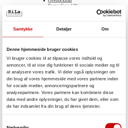
Overlocktråd
Perma Core 120
Princess
Seraflock
Usynlig Sytråd
Ekstra stærk tråd
Samtykke
Detaljer
Om
Ri-Tråd
Metal tråd
Knaphulssilke
Foldeelastik
Denne hjemmeside bruger cookies
50% Glimmer
Ensfarvet
Vi bruger cookies til at tilpasse vores indhold og
Glimmer
annoncer, til at vise dig funktioner til sociale medier og til
Med lille bølgekant
at analysere vores trafik. Vi deler også oplysninger om
Med tungekant
Mønstret
din brug af vores hjemmeside med vores partnere inden
Lynlåse
for sociale medier, annonceringspartnere og
Fast
analysepartnere. Vores partnere kan kombinere disse
Delbar
Usynlig
data med andre oplysninger, du har givet dem, eller som
Lynlås tilbehør
de har indsamlet fra din brug af deres tjenester.
Piping/Tittekant
Elastisk Piping
Fast Piping
Samtykkevalg
Broderi
Nødvendig