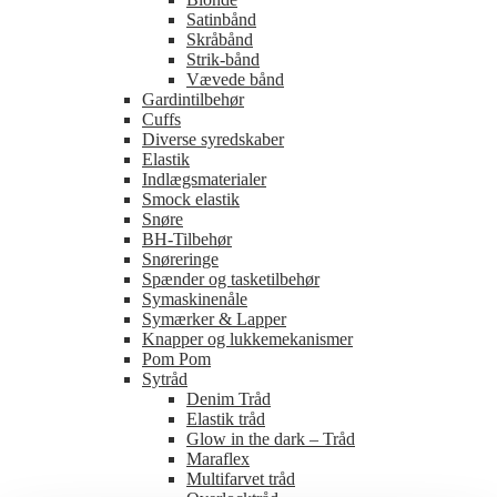
Satinbånd
Skråbånd
Strik-bånd
Vævede bånd
Gardintilbehør
Cuffs
Diverse syredskaber
Elastik
Indlægsmaterialer
Smock elastik
Snøre
BH-Tilbehør
Snøreringe
Spænder og tasketilbehør
Symaskinenåle
Symærker & Lapper
Knapper og lukkemekanismer
Pom Pom
Sytråd
Denim Tråd
Elastik tråd
Glow in the dark – Tråd
Maraflex
Multifarvet tråd