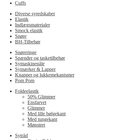
Cuffs
Diverse syredskaber
Elastik
Indlægsmaterialer
Smock elastik
Snøre
BH-Tilbehør
Snøreringe
Spænder og tasketilbehør
Symaskinenåle
Symærker & Lapper
Knapper og lukkemekanismer
Pom Pom
Foldeelastik
50% Glimmer
Ensfarvet
Glimmer
Med lille bølgekant
Med tungekant
Mønstret
Sytråd