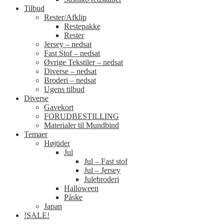
Tilbud
Rester/Afklip
Restepakke
Rester
Jersey – nedsat
Fast Stof – nedsat
Øvrige Tekstiler – nedsat
Diverse – nedsat
Broderi – nedsat
Ugens tilbud
Diverse
Gavekort
FORUDBESTILLING
Materialer til Mundbind
Temaer
Højtider
Jul
Jul – Fast stof
Jul – Jersey
Julebroderi
Halloween
Påske
Japan
!SALE!