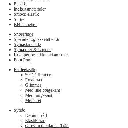
Elastik
Indlægsmaterialer
Smock elastik
Snøre
BH-Tilbehør
Snøreringe
Spænder og tasketilbehør
Symaskinenåle
Symærker & Lapper
Knapper og lukkemekanismer
Pom Pom
Foldeelastik
50% Glimmer
Ensfarvet
Glimmer
Med lille bølgekant
Med tungekant
Mønstret
Sytråd
Denim Tråd
Elastik tråd
Glow in the dark – Tråd