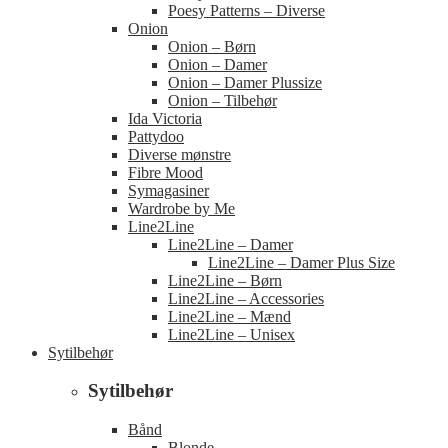
Poesy Patterns – Diverse
Onion
Onion – Børn
Onion – Damer
Onion – Damer Plussize
Onion – Tilbehør
Ida Victoria
Pattydoo
Diverse mønstre
Fibre Mood
Symagasiner
Wardrobe by Me
Line2Line
Line2Line – Damer
Line2Line – Damer Plus Size
Line2Line – Børn
Line2Line – Accessories
Line2Line – Mænd
Line2Line – Unisex
Sytilbehør
Sytilbehør
Bånd
Blonde