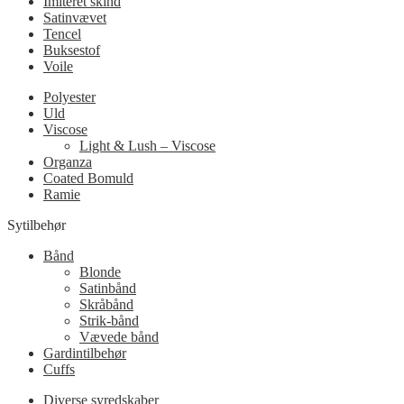
Imiteret skind
Satinvævet
Tencel
Buksestof
Voile
Polyester
Uld
Viscose
Light & Lush – Viscose
Organza
Coated Bomuld
Ramie
Sytilbehør
Bånd
Blonde
Satinbånd
Skråbånd
Strik-bånd
Vævede bånd
Gardintilbehør
Cuffs
Diverse syredskaber