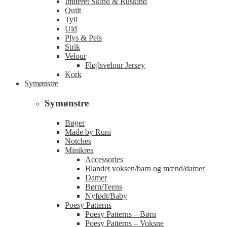
Imiteret Skind & Ruskind
Quilt
Tyll
Uld
Plys & Pels
Strik
Velour
Fløjlsvelour Jersey
Kork
Symønstre
Symønstre
Bøger
Made by Runi
Notches
Minikrea
Accessories
Blandet voksen/barn og mænd/damer
Damer
Børn/Teens
Nyfødt/Baby
Poesy Patterns
Poesy Patterns – Børn
Poesy Patterns – Voksne