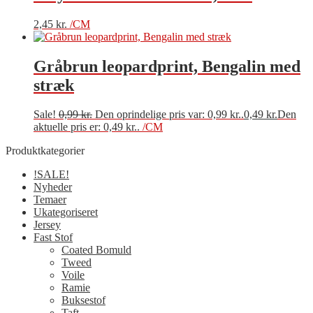
2,45
kr.
/CM
Gråbrun leopardprint, Bengalin med
stræk
Sale!
0,99
kr.
Den oprindelige pris var: 0,99 kr..
0,49
kr.
Den
aktuelle pris er: 0,49 kr..
/CM
Produktkategorier
!SALE!
Nyheder
Temaer
Ukategoriseret
Jersey
Fast Stof
Coated Bomuld
Tweed
Voile
Ramie
Buksestof
Taft