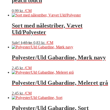
peach touch
0,99
kr.
/CM
Sort med nålestriber, Vævet
Uld/Polyester
Sale!
1,65
kr.
0,83
kr.
/CM
Polyester/Uld Gabardine, Mørk navy
2,45
kr.
/CM
Polyester/Uld Gabardine, Meleret grå
2,45
kr.
/CM
Polyester/Uld Gabardine, Sort