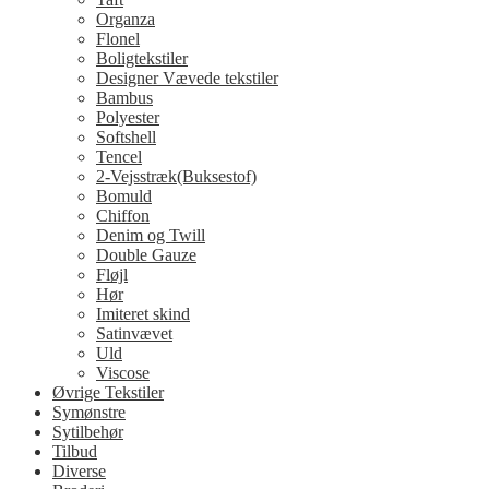
Organza
Flonel
Boligtekstiler
Designer Vævede tekstiler
Bambus
Polyester
Softshell
Tencel
2-Vejsstræk(Buksestof)
Bomuld
Chiffon
Denim og Twill
Double Gauze
Fløjl
Hør
Imiteret skind
Satinvævet
Uld
Viscose
Øvrige Tekstiler
Symønstre
Sytilbehør
Tilbud
Diverse