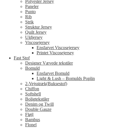
Polyester Jersey
Paneler
Punto
Rib
Strik
Struktur Jersey
Quilt Jersey
Uldjersey
Viscosejersey
Ensfarvet Viscosejersey
Printet Viscosejersey
Fast Stof
Designer Vævede tekstiler
Bomuld
Ensfarvet Bomuld
Light & Lush – Bomulds Poplin
2-Vejsstræk(Buksestof)
Chiffon
Softshell
Boligtekstiler
Denim og Twill
Double Gauze
Fløjl
Bambus
Flonel