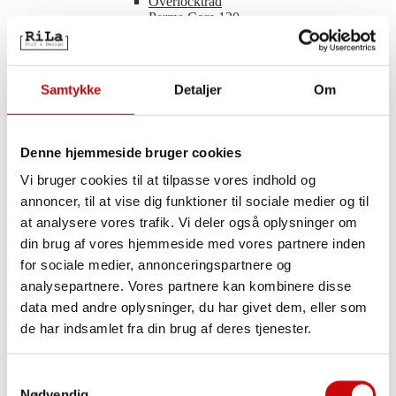
Overlocktråd
Perma Core 120
Princess
Seraflock
Usynlig Sytråd
Ekstra stærk tråd
Samtykke
Detaljer
Om
Ri-Tråd
Metal tråd
Knaphulssilke
Foldeelastik
Denne hjemmeside bruger cookies
50% Glimmer
Ensfarvet
Vi bruger cookies til at tilpasse vores indhold og
Glimmer
annoncer, til at vise dig funktioner til sociale medier og til
Med lille bølgekant
at analysere vores trafik. Vi deler også oplysninger om
Med tungekant
Mønstret
din brug af vores hjemmeside med vores partnere inden
Lynlåse
for sociale medier, annonceringspartnere og
Fast
analysepartnere. Vores partnere kan kombinere disse
Delbar
Usynlig
data med andre oplysninger, du har givet dem, eller som
Lynlås tilbehør
de har indsamlet fra din brug af deres tjenester.
Piping/Tittekant
Elastisk Piping
Fast Piping
Samtykkevalg
Broderi
Nødvendig