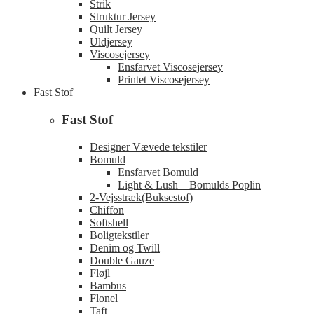
Strik
Struktur Jersey
Quilt Jersey
Uldjersey
Viscosejersey
Ensfarvet Viscosejersey
Printet Viscosejersey
Fast Stof
Fast Stof
Designer Vævede tekstiler
Bomuld
Ensfarvet Bomuld
Light & Lush – Bomulds Poplin
2-Vejsstræk(Buksestof)
Chiffon
Softshell
Boligtekstiler
Denim og Twill
Double Gauze
Fløjl
Bambus
Flonel
Taft