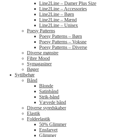
Line2Line – Damer Plus Size
Line2Line – Accessories
Line2Line – Børn
Line2Line – Mænd
Line2Line – Unisex
Poesy Patterns
Poesy Patterns – Børn
Poesy Patterns – Voksne
Poesy Patterns – Diverse
Diverse mønstre
Fibre Mood
Symagasiner
Bøger
Sytilbehør
Bånd
Blonde
Satinbånd
Strik-bånd
Vævede bånd
Diverse syredskaber
Elastik
Foldeelastik
50% Glimmer
Ensfarvet
Glimmer