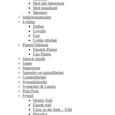
Med lille bølgekant
Med tungekant
Mønstret
Indlægsmaterialer
Lynlåse
Delbar
Usynlig
Fast
Lynlås tilbehør
Piping/Tittekant
Elastisk Piping
Fast Piping
Smock elastik
Snøre
Snøreringe
Spænder og tasketilbehør
Gardintilbehør
Symaskinenåle
Symærker & Lapper
Pom Pom
Sytråd
Denim Tråd
Elastik tråd
Glow in the dark – Tråd
Maraflex