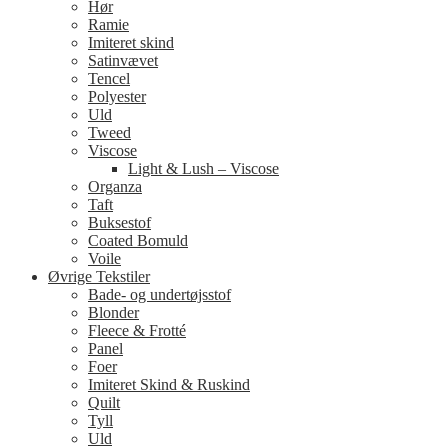
Hør
Ramie
Imiteret skind
Satinvævet
Tencel
Polyester
Uld
Tweed
Viscose
Light & Lush – Viscose
Organza
Taft
Buksestof
Coated Bomuld
Voile
Øvrige Tekstiler
Bade- og undertøjsstof
Blonder
Fleece & Frotté
Panel
Foer
Imiteret Skind & Ruskind
Quilt
Tyll
Uld