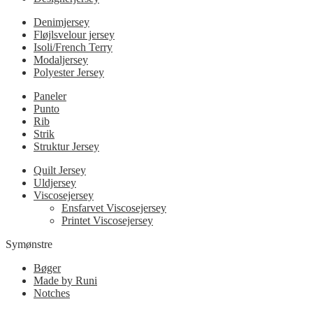
Denimjersey
Fløjlsvelour jersey
Isoli/French Terry
Modaljersey
Polyester Jersey
Paneler
Punto
Rib
Strik
Struktur Jersey
Quilt Jersey
Uldjersey
Viscosejersey
Ensfarvet Viscosejersey
Printet Viscosejersey
Symønstre
Bøger
Made by Runi
Notches