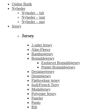
Online Butik
Nyheder
Nyheder – juli
Nyheder – juni
Nyheder – maj
Jersey
Jersey
2-sidet Jersey
Alpe-Fleece
Bambusjersey
Bomuldsjersey
Ensfarvet Bomuldsjersey
Printet Bomuldsjersey
Designerjersey
Denimjersey
Fløjlsvelour jersey
Isoli/French Terry
Modaljersey
Polyester Jersey
Paneler
Punto
Rib