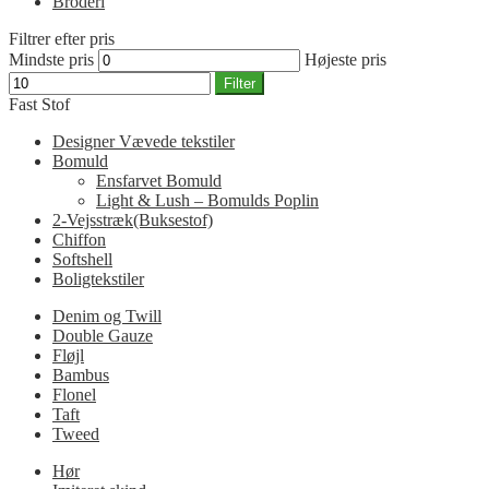
Broderi
Filtrer efter pris
Mindste pris
Højeste pris
Filter
Fast Stof
Designer Vævede tekstiler
Bomuld
Ensfarvet Bomuld
Light & Lush – Bomulds Poplin
2-Vejsstræk(Buksestof)
Chiffon
Softshell
Boligtekstiler
Denim og Twill
Double Gauze
Fløjl
Bambus
Flonel
Taft
Tweed
Hør