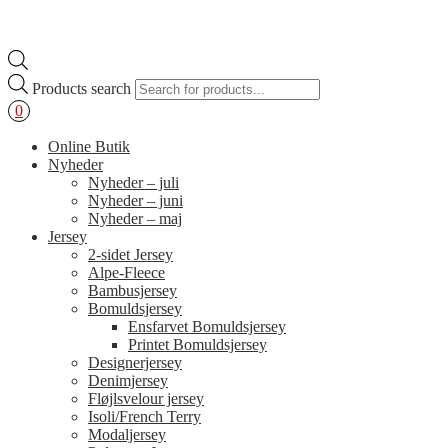
Products search
0
Online Butik
Nyheder
Nyheder – juli
Nyheder – juni
Nyheder – maj
Jersey
2-sidet Jersey
Alpe-Fleece
Bambusjersey
Bomuldsjersey
Ensfarvet Bomuldsjersey
Printet Bomuldsjersey
Designerjersey
Denimjersey
Fløjlsvelour jersey
Isoli/French Terry
Modaljersey