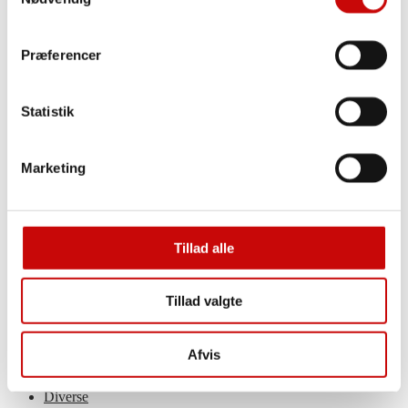
Broderi-kits
Julebroderi
Fru Zippe
PompStitch
Præferencer
Moonfeather
Broderi tilbehør & redskaber
Broderi stof
Statistik
Broderigarn
Broderi – Bøger
Sashiko
Sashiko kits
Marketing
Sashiko tråd
Sashiko samplers & paneler
Sashiko redskaber
Tilbud
Tillad alle
Rester/Afklip
Restepakke
Rester
Jersey – nedsat
Tillad valgte
Fast Stof – nedsat
Øvrige Tekstiler – nedsat
Diverse – nedsat
Afvis
Broderi – nedsat
Ugens tilbud
Diverse