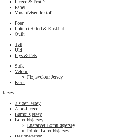
Fleece & Frotté
Panel
Vandafvisende stof
Foer
Imiteret Skind & Ruskind
Quilt
Tyll
Uld
Plys & Pels
Strik
Velour
Fløjlsvelour Jersey
Kork
Jersey
2-sidet Jersey
Alpe-Fleece
Bambusjersey
Bomuldsjersey
Ensfarvet Bomuldsjersey
Printet Bomuldsjersey
Designerjersey