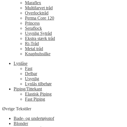
Maraflex
Multifarvet tråd
Overlocktråd
Perma Core 120
Princess
Seraflock
Usynlig Sytråd
Ekstra stærk tråd
Ri-Tråd
Metal tråd
Knaphulssilke
Lynlåse
Fast
Delbar
Usynlig
Lynlås tilbehør
Piping/Tittekant
Elastisk Piping
Fast Piping
Øvrige Tekstiler
Bade- og undertøjsstof
Blonder