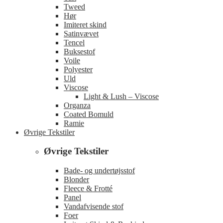
Tweed
Hør
Imiteret skind
Satinvævet
Tencel
Buksestof
Voile
Polyester
Uld
Viscose
Light & Lush – Viscose
Organza
Coated Bomuld
Ramie
Øvrige Tekstiler
Øvrige Tekstiler
Bade- og undertøjsstof
Blonder
Fleece & Frotté
Panel
Vandafvisende stof
Foer