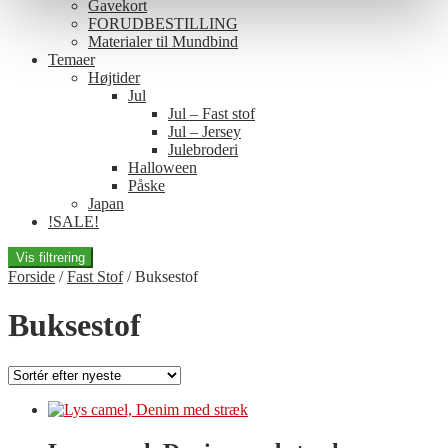
Gavekort
FORUDBESTILLING
Materialer til Mundbind
Temaer
Højtider
Jul
Jul – Fast stof
Jul – Jersey
Julebroderi
Halloween
Påske
Japan
!SALE!
Vis filtrering
Forside
/
Fast Stof
/
Buksestof
Buksestof