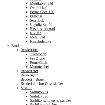
Multifarvet tråd
Overlocktråd
Perma Core 120
Princess
Seraflock
Usynlig Sytråd
Ekstra stærk tråd
Ri-Tråd
Metal tråd
Knaphulssilke
Broderi
Broderi-kits
Julebroderi
Fru Zippe
PompStitch
Moonfeather
Broderi stof
Broderigarn
Broderi – Bøger
Broderi tilbehør & redskaber
Sashiko
Sashiko kits
Sashiko tråd
Sashiko samplers & paneler
Sashiko redskaber