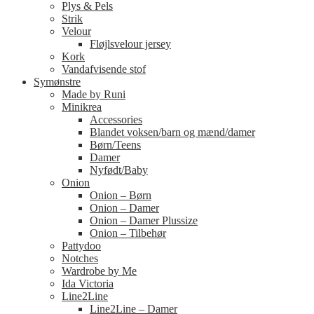
Plys & Pels
Strik
Velour
Fløjlsvelour jersey
Kork
Vandafvisende stof
Symønstre
Made by Runi
Minikrea
Accessories
Blandet voksen/barn og mænd/damer
Børn/Teens
Damer
Nyfødt/Baby
Onion
Onion – Børn
Onion – Damer
Onion – Damer Plussize
Onion – Tilbehør
Pattydoo
Notches
Wardrobe by Me
Ida Victoria
Line2Line
Line2Line – Damer