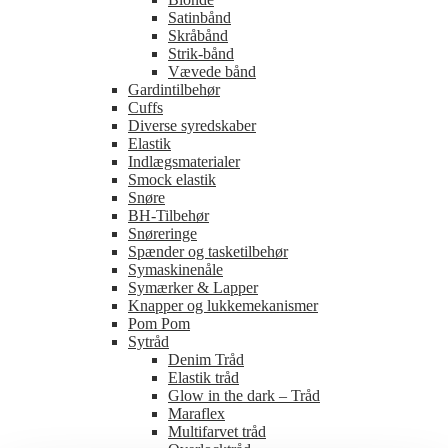
Satinbånd
Skråbånd
Strik-bånd
Vævede bånd
Gardintilbehør
Cuffs
Diverse syredskaber
Elastik
Indlægsmaterialer
Smock elastik
Snøre
BH-Tilbehør
Snøreringe
Spænder og tasketilbehør
Symaskinenåle
Symærker & Lapper
Knapper og lukkemekanismer
Pom Pom
Sytråd
Denim Tråd
Elastik tråd
Glow in the dark – Tråd
Maraflex
Multifarvet tråd