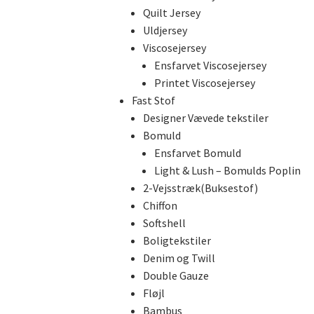
Quilt Jersey
Uldjersey
Viscosejersey
Ensfarvet Viscosejersey
Printet Viscosejersey
Fast Stof
Designer Vævede tekstiler
Bomuld
Ensfarvet Bomuld
Light & Lush – Bomulds Poplin
2-Vejsstræk(Buksestof)
Chiffon
Softshell
Boligtekstiler
Denim og Twill
Double Gauze
Fløjl
Bambus