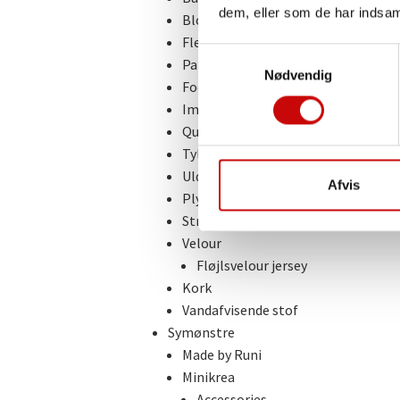
dem, eller som de har indsaml
Blonder
Fleece & Frotté
S
Panel
Nødvendig
a
Foer
m
Imiteret Skind & Ruskind
t
Quilt
y
Tyll
k
Uld
k
Afvis
Plys & Pels
e
Strik
v
Velour
a
Fløjlsvelour jersey
l
Kork
g
Vandafvisende stof
Symønstre
Made by Runi
Minikrea
Accessories