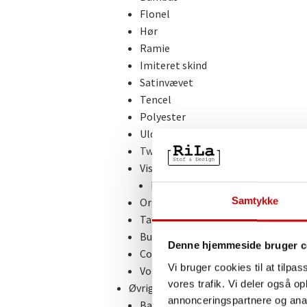
Flonel
Hør
Ramie
Imiteret skind
Satinvævet
Tencel
Polyester
Uld
Tweed
Viscose
Light & Lush – Viscose
Samtykke
Organza
Taft
Buksestof
Denne hjemmeside bruger c
Coated Bomuld
Vi bruger cookies til at tilpas
Voile
vores trafik. Vi deler også 
Øvrige Tekstiler
annonceringspartnere og anal
Bade- og undertøjsstof