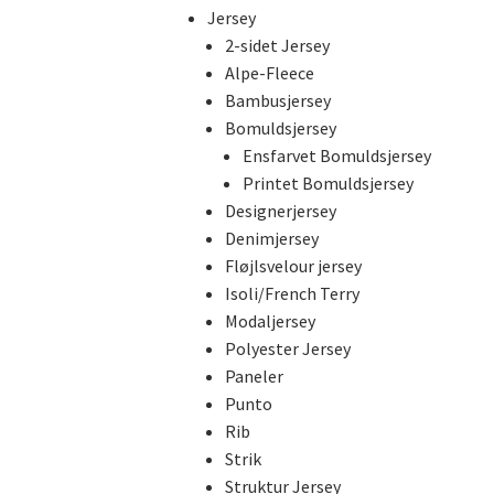
Jersey
2-sidet Jersey
Alpe-Fleece
Bambusjersey
Bomuldsjersey
Ensfarvet Bomuldsjersey
Printet Bomuldsjersey
Designerjersey
Denimjersey
Fløjlsvelour jersey
Isoli/French Terry
Modaljersey
Polyester Jersey
Paneler
Punto
Rib
Strik
Struktur Jersey