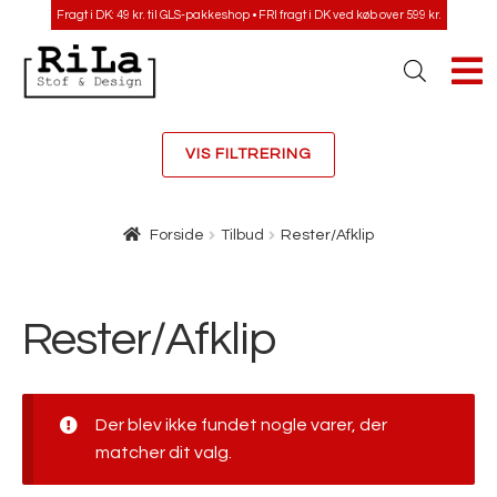
Fragt i DK: 49 kr. til GLS-pakkeshop • FRI fragt i DK ved køb over 599 kr.
VIS FILTRERING
Forside
Tilbud
Rester/Afklip
Rester/Afklip
Der blev ikke fundet nogle varer, der
matcher dit valg.