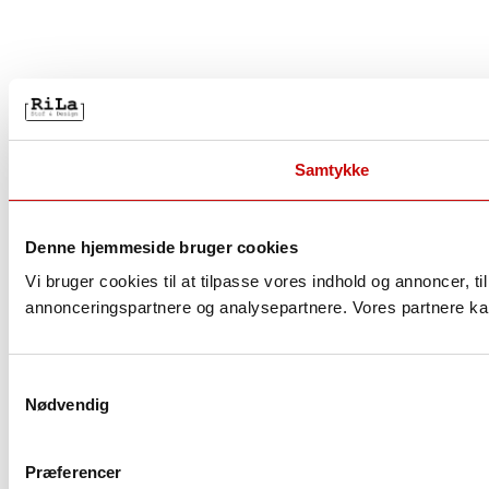
Samtykke
Denne hjemmeside bruger cookies
Vi bruger cookies til at tilpasse vores indhold og annoncer, t
annonceringspartnere og analysepartnere. Vores partnere kan
S
Nødvendig
a
m
t
Præferencer
y