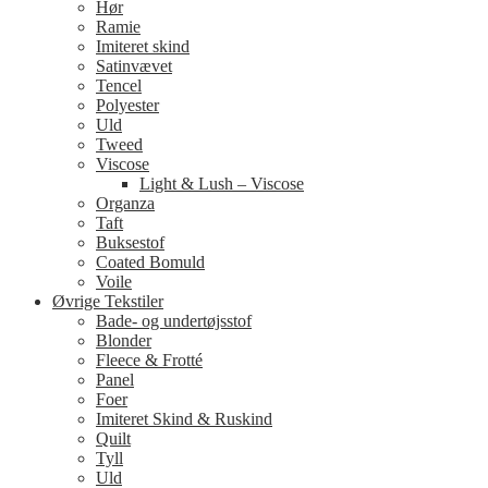
Hør
Ramie
Imiteret skind
Satinvævet
Tencel
Polyester
Uld
Tweed
Viscose
Light & Lush – Viscose
Organza
Taft
Buksestof
Coated Bomuld
Voile
Øvrige Tekstiler
Bade- og undertøjsstof
Blonder
Fleece & Frotté
Panel
Foer
Imiteret Skind & Ruskind
Quilt
Tyll
Uld