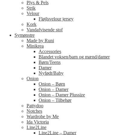
Plys & Pels
Strik
Velour
Fløjlsvelour jersey
Kork
Vandafvisende stof
Symønstre
Made by Runi
Minikrea
Accessories
Blandet voksen/barn og mænd/damer
Børn/Teens
Damer
Nyfødt/Baby
Onion
Onion – Børn
Onion – Damer
Onion – Damer Plussize
Onion – Tilbehør
Pattydoo
Notches
Wardrobe by Me
Ida Victoria
Line2Line
Line2Line – Damer