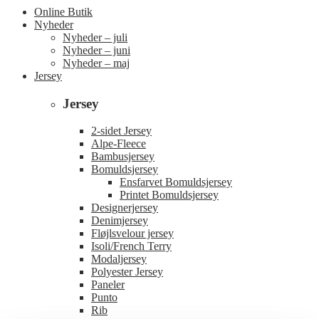
Online Butik
Nyheder
Nyheder – juli
Nyheder – juni
Nyheder – maj
Jersey
Jersey
2-sidet Jersey
Alpe-Fleece
Bambusjersey
Bomuldsjersey
Ensfarvet Bomuldsjersey
Printet Bomuldsjersey
Designerjersey
Denimjersey
Fløjlsvelour jersey
Isoli/French Terry
Modaljersey
Polyester Jersey
Paneler
Punto
Rib