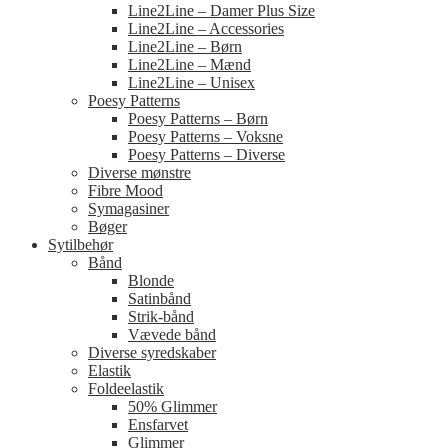
Line2Line – Damer Plus Size
Line2Line – Accessories
Line2Line – Børn
Line2Line – Mænd
Line2Line – Unisex
Poesy Patterns
Poesy Patterns – Børn
Poesy Patterns – Voksne
Poesy Patterns – Diverse
Diverse mønstre
Fibre Mood
Symagasiner
Bøger
Sytilbehør
Bånd
Blonde
Satinbånd
Strik-bånd
Vævede bånd
Diverse syredskaber
Elastik
Foldeelastik
50% Glimmer
Ensfarvet
Glimmer