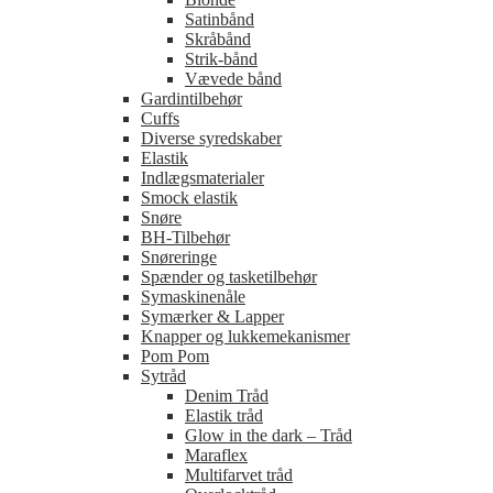
Satinbånd
Skråbånd
Strik-bånd
Vævede bånd
Gardintilbehør
Cuffs
Diverse syredskaber
Elastik
Indlægsmaterialer
Smock elastik
Snøre
BH-Tilbehør
Snøreringe
Spænder og tasketilbehør
Symaskinenåle
Symærker & Lapper
Knapper og lukkemekanismer
Pom Pom
Sytråd
Denim Tråd
Elastik tråd
Glow in the dark – Tråd
Maraflex
Multifarvet tråd