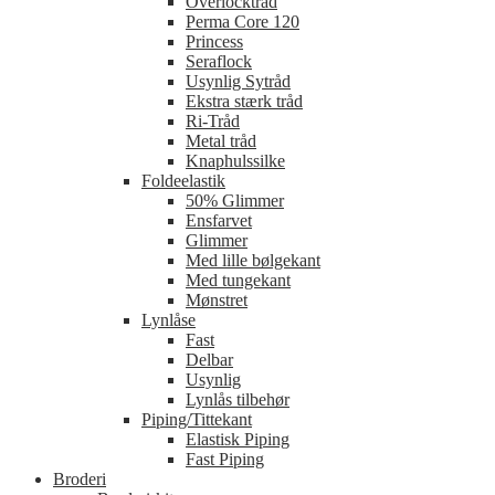
Overlocktråd
Perma Core 120
Princess
Seraflock
Usynlig Sytråd
Ekstra stærk tråd
Ri-Tråd
Metal tråd
Knaphulssilke
Foldeelastik
50% Glimmer
Ensfarvet
Glimmer
Med lille bølgekant
Med tungekant
Mønstret
Lynlåse
Fast
Delbar
Usynlig
Lynlås tilbehør
Piping/Tittekant
Elastisk Piping
Fast Piping
Broderi