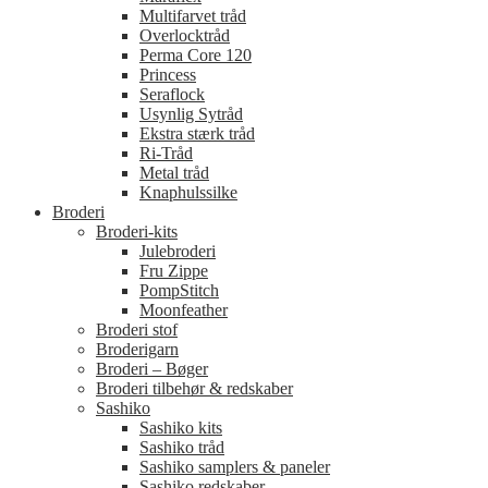
Multifarvet tråd
Overlocktråd
Perma Core 120
Princess
Seraflock
Usynlig Sytråd
Ekstra stærk tråd
Ri-Tråd
Metal tråd
Knaphulssilke
Broderi
Broderi-kits
Julebroderi
Fru Zippe
PompStitch
Moonfeather
Broderi stof
Broderigarn
Broderi – Bøger
Broderi tilbehør & redskaber
Sashiko
Sashiko kits
Sashiko tråd
Sashiko samplers & paneler
Sashiko redskaber