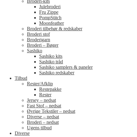
Broderi-kits
Julebroderi
Fru Zippe
PompStitch
Moonfeather
Broderi tilbehør & redskaber
Broderi stof
Broderigarn
Broderi – Bøger
Sashiko
Sashiko kits
Sashiko tråd
Sashiko samplers & paneler
Sashiko redskaber
Tilbud
Rester/Afklip
Restepakke
Rester
Jersey – nedsat
Fast Stof – nedsat
Øvrige Tekstiler – nedsat
Diverse – nedsat
Broderi – nedsat
Ugens tilbud
Diverse