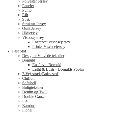
Polyester Jersey
Paneler
Punto
Rib
Strik
Struktur Jersey
Quilt Jersey
Uldjersey
Viscosejersey
Ensfarvet Viscosejersey
Printet Viscosejersey
Fast Stof
Designer Vævede tekstiler
Bomuld
Ensfarvet Bomuld
Light & Lush – Bomulds Poplin
2-Vejsstræk(Buksestof)
Chiffon
Softshell
Boligtekstiler
Denim og Twill
Double Gauze
Fløjl
Bambus
Flonel