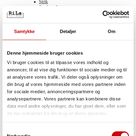
Strik
Struktur Jersey
Quilt Jersey
Uldjersey
Viscosejersey
Ensfarvet Viscosejersey
Samtykke
Detaljer
Om
Printet Viscosejersey
Fast Stof
Fast Stof
Denne hjemmeside bruger cookies
Vi bruger cookies til at tilpasse vores indhold og
Designer Vævede tekstiler
Bomuld
annoncer, til at vise dig funktioner til sociale medier og til
Ensfarvet Bomuld
at analysere vores trafik. Vi deler også oplysninger om
Light & Lush – Bomulds Poplin
din brug af vores hjemmeside med vores partnere inden
2-Vejsstræk(Buksestof)
Chiffon
for sociale medier, annonceringspartnere og
Softshell
analysepartnere. Vores partnere kan kombinere disse
Boligtekstiler
data med andre oplysninger, du har givet dem, eller som
Denim og Twill
Double Gauze
de har indsamlet fra din brug af deres tjenester.
Fløjl
Bambus
Flonel
Samtykkevalg
Taft
Nødvendig