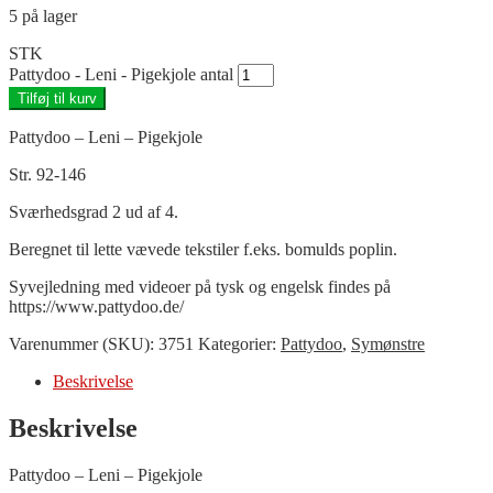
5 på lager
STK
Pattydoo - Leni - Pigekjole antal
Tilføj til kurv
Pattydoo – Leni – Pigekjole
Str. 92-146
Sværhedsgrad 2 ud af 4.
Beregnet til lette vævede tekstiler f.eks. bomulds poplin.
Syvejledning med videoer på tysk og engelsk findes på
https://www.pattydoo.de/
Varenummer (SKU):
3751
Kategorier:
Pattydoo
,
Symønstre
Beskrivelse
Beskrivelse
Pattydoo – Leni – Pigekjole