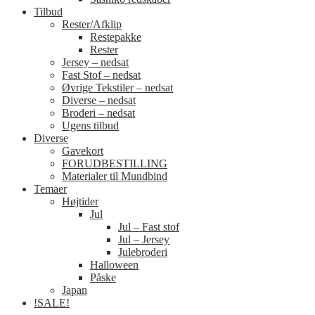
Tilbud
Rester/Afklip
Restepakke
Rester
Jersey – nedsat
Fast Stof – nedsat
Øvrige Tekstiler – nedsat
Diverse – nedsat
Broderi – nedsat
Ugens tilbud
Diverse
Gavekort
FORUDBESTILLING
Materialer til Mundbind
Temaer
Højtider
Jul
Jul – Fast stof
Jul – Jersey
Julebroderi
Halloween
Påske
Japan
!SALE!