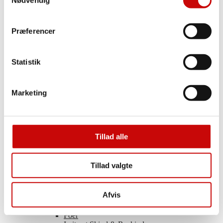
Tweed
Hør
Imiteret skind
Præferencer
Satinvævet
Tencel
Buksestof
Voile
Statistik
Polyester
Uld
Viscose
Marketing
Light & Lush – Viscose
Organza
Coated Bomuld
Ramie
Øvrige Tekstiler
Tillad alle
Øvrige Tekstiler
Tillad valgte
Bade- og undertøjsstof
Blonder
Fleece & Frotté
Afvis
Panel
Vandafvisende stof
Foer