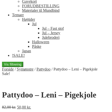
Gavekort
FORUDBESTILLING
Materialer til Mundbind
Temaer
Højtider
Jul
Jul – Fast stof
Jul – Jersey
Julebroderi
Halloween
Påske
Japan
!SALE!
Vis filtrering
Forside
/
Symønstre
/
Pattydoo
/
Pattydoo – Leni – Pigekjole
Sale!
Pattydoo – Leni – Pigekjole
82,00
kr.
50,00
kr.