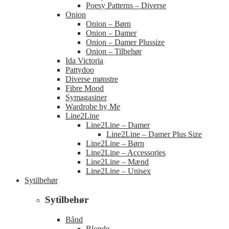
Poesy Patterns – Diverse
Onion
Onion – Børn
Onion – Damer
Onion – Damer Plussize
Onion – Tilbehør
Ida Victoria
Pattydoo
Diverse mønstre
Fibre Mood
Symagasiner
Wardrobe by Me
Line2Line
Line2Line – Damer
Line2Line – Damer Plus Size
Line2Line – Børn
Line2Line – Accessories
Line2Line – Mænd
Line2Line – Unisex
Sytilbehør
Sytilbehør
Bånd
Blonde