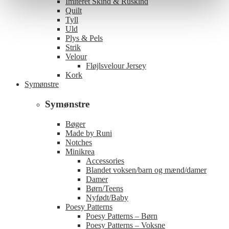
Imiteret Skind & Ruskind
Quilt
Tyll
Uld
Plys & Pels
Strik
Velour
Fløjlsvelour Jersey
Kork
Symønstre
Symønstre
Bøger
Made by Runi
Notches
Minikrea
Accessories
Blandet voksen/barn og mænd/damer
Damer
Børn/Teens
Nyfødt/Baby
Poesy Patterns
Poesy Patterns – Børn
Poesy Patterns – Voksne