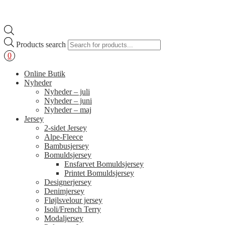
Products search
0
Online Butik
Nyheder
Nyheder – juli
Nyheder – juni
Nyheder – maj
Jersey
2-sidet Jersey
Alpe-Fleece
Bambusjersey
Bomuldsjersey
Ensfarvet Bomuldsjersey
Printet Bomuldsjersey
Designerjersey
Denimjersey
Fløjlsvelour jersey
Isoli/French Terry
Modaljersey