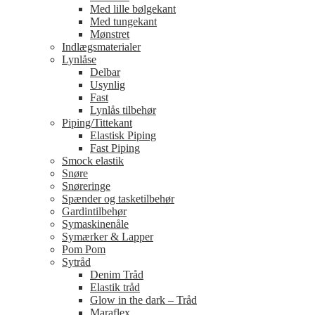
Med lille bølgekant
Med tungekant
Mønstret
Indlægsmaterialer
Lynlåse
Delbar
Usynlig
Fast
Lynlås tilbehør
Piping/Tittekant
Elastisk Piping
Fast Piping
Smock elastik
Snøre
Snøreringe
Spænder og tasketilbehør
Gardintilbehør
Symaskinenåle
Symærker & Lapper
Pom Pom
Sytråd
Denim Tråd
Elastik tråd
Glow in the dark – Tråd
Maraflex