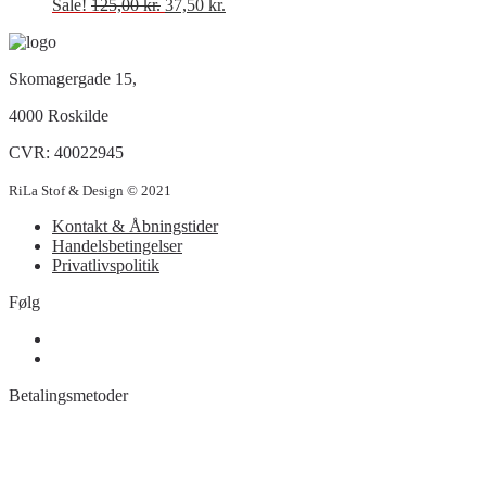
Sale!
125,00
kr.
37,50
kr.
Skomagergade 15,
4000 Roskilde
CVR: 40022945
RiLa Stof & Design © 2021
Kontakt & Åbningstider
Handelsbetingelser
Privatlivspolitik
Følg
Betalingsmetoder