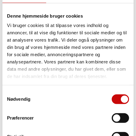
Strik
Struktur Jersey
Quilt Jersey
Denne hjemmeside bruger cookies
Uldjersey
Viscosejersey
Vi bruger cookies til at tilpasse vores indhold og
Ensfarvet Viscosejersey
annoncer, til at vise dig funktioner til sociale medier og til
Printet Viscosejersey
at analysere vores trafik. Vi deler også oplysninger om
Fast Stof
din brug af vores hjemmeside med vores partnere inden
Fast Stof
for sociale medier, annonceringspartnere og
analysepartnere. Vores partnere kan kombinere disse
Designer Vævede tekstiler
Bomuld
data med andre oplysninger, du har givet dem, eller som
Ensfarvet Bomuld
de har indsamlet fra din brug af deres tjenester.
Light & Lush – Bomulds Poplin
2-Vejsstræk(Buksestof)
Chiffon
Samtykkevalg
Softshell
Nødvendig
Boligtekstiler
Denim og Twill
Double Gauze
Præferencer
Fløjl
Bambus
Flonel
Taft