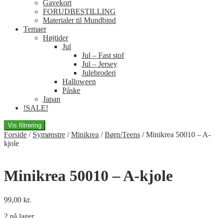
Gavekort
FORUDBESTILLING
Materialer til Mundbind
Temaer
Højtider
Jul
Jul – Fast stof
Jul – Jersey
Julebroderi
Halloween
Påske
Japan
!SALE!
Vis filtrering
Forside
/
Symønstre
/
Minikrea
/
Børn/Teens
/
Minikrea 50010 – A-
kjole
Minikrea 50010 – A-kjole
99,00
kr.
2 på lager