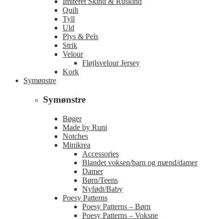
Imiteret Skind & Ruskind
Quilt
Tyll
Uld
Plys & Pels
Strik
Velour
Fløjlsvelour Jersey
Kork
Symønstre
Symønstre
Bøger
Made by Runi
Notches
Minikrea
Accessories
Blandet voksen/barn og mænd/damer
Damer
Børn/Teens
Nyfødt/Baby
Poesy Patterns
Poesy Patterns – Børn
Poesy Patterns – Voksne