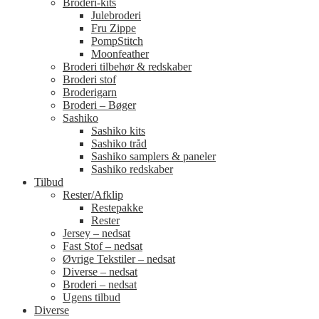
Broderi-kits
Julebroderi
Fru Zippe
PompStitch
Moonfeather
Broderi tilbehør & redskaber
Broderi stof
Broderigarn
Broderi – Bøger
Sashiko
Sashiko kits
Sashiko tråd
Sashiko samplers & paneler
Sashiko redskaber
Tilbud
Rester/Afklip
Restepakke
Rester
Jersey – nedsat
Fast Stof – nedsat
Øvrige Tekstiler – nedsat
Diverse – nedsat
Broderi – nedsat
Ugens tilbud
Diverse