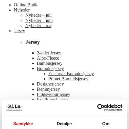
Online Butik
Nyheder
Nyheder – juli
Nyheder – juni
Nyheder – maj
Jersey
Jersey
2-sidet Jersey
Alpe-Fleece
Bambusjersey
Bomuldsjersey
Ensfarvet Bomuldsjersey
Printet Bomuldsjersey
Designerjersey
Denimjersey
Fløjlsvelour jersey
Isoli/French Terry
Modaljersey
Polyester Jersey
Paneler
Punto
Samtykke
Detaljer
Om
Rib