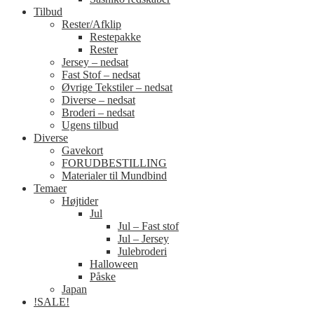
Tilbud
Rester/Afklip
Restepakke
Rester
Jersey – nedsat
Fast Stof – nedsat
Øvrige Tekstiler – nedsat
Diverse – nedsat
Broderi – nedsat
Ugens tilbud
Diverse
Gavekort
FORUDBESTILLING
Materialer til Mundbind
Temaer
Højtider
Jul
Jul – Fast stof
Jul – Jersey
Julebroderi
Halloween
Påske
Japan
!SALE!