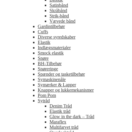
Satinbånd
Skråbånd
Strik-bånd
Vævede bånd
Gardintilbehør
Cuffs
Diverse syredskaber
Elastik
Indlægsmaterialer
Smock elastik
Snøre
BH-Tilbehør
Snøreringe
Spænder og tasketilbehør
Symaskinenåle
Symærker & Lapper
Knapper og lukkemekanismer
Pom Pom
Sytråd
Denim Tråd
Elastik tråd
Glow in the dark – Tråd
Maraflex
Multifarvet tråd