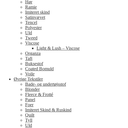
Hør
Ramie
Imiteret skind
Satinvævet
Tencel
Polyester
Uld
Tweed
Viscose
Light & Lush – Viscose
Organza
Taft
Buksestof
Coated Bomuld
Voile
Øvrige Tekstiler
Bade- og undertøjsstof
Blonder
Fleece & Frotté
Panel
Foer
Imiteret Skind & Ruskind
Quilt
Tyll
Uld