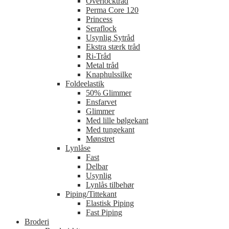
Overlocktråd
Perma Core 120
Princess
Seraflock
Usynlig Sytråd
Ekstra stærk tråd
Ri-Tråd
Metal tråd
Knaphulssilke
Foldeelastik
50% Glimmer
Ensfarvet
Glimmer
Med lille bølgekant
Med tungekant
Mønstret
Lynlåse
Fast
Delbar
Usynlig
Lynlås tilbehør
Piping/Tittekant
Elastisk Piping
Fast Piping
Broderi