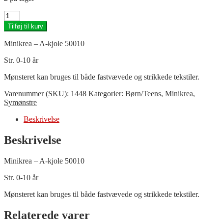
Minikrea
50010
Tilføj til kurv
-
A-
Minikrea – A-kjole 50010
kjole
antal
Str. 0-10 år
Mønsteret kan bruges til både fastvævede og strikkede tekstiler.
Varenummer (SKU):
1448
Kategorier:
Børn/Teens
,
Minikrea
,
Symønstre
Beskrivelse
Beskrivelse
Minikrea – A-kjole 50010
Str. 0-10 år
Mønsteret kan bruges til både fastvævede og strikkede tekstiler.
Relaterede varer