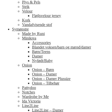
Plys & Pels
Strik
Velour
Fløjlsvelour jersey
Kork
Vandafvisende stof
Symønstre
Made by Runi
Minikrea
Accessories
Blandet voksen/barn og mænd/damer
Børn/Teens
Damer
Nyfødt/Baby
Onion
Onion – Børn
Onion – Damer
Onion – Damer Plussize
Onion – Tilbehør
Pattydoo
Notches
Wardrobe by Me
Ida Victoria
Line2Line
Line2Line – Damer