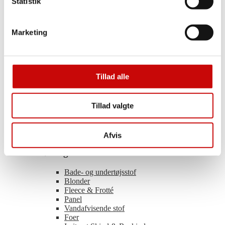
Statistik
Tweed
Hør
Imiteret skind
Marketing
Satinvævet
Tencel
Buksestof
Voile
Polyester
Tillad alle
Uld
Viscose
Light & Lush – Viscose
Tillad valgte
Organza
Coated Bomuld
Ramie
Øvrige Tekstiler
Afvis
Øvrige Tekstiler
Bade- og undertøjsstof
Blonder
Fleece & Frotté
Panel
Vandafvisende stof
Foer