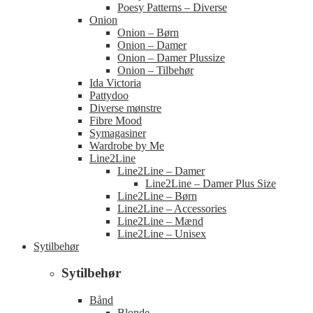
Poesy Patterns – Diverse
Onion
Onion – Børn
Onion – Damer
Onion – Damer Plussize
Onion – Tilbehør
Ida Victoria
Pattydoo
Diverse mønstre
Fibre Mood
Symagasiner
Wardrobe by Me
Line2Line
Line2Line – Damer
Line2Line – Damer Plus Size
Line2Line – Børn
Line2Line – Accessories
Line2Line – Mænd
Line2Line – Unisex
Sytilbehør
Sytilbehør
Bånd
Blonde