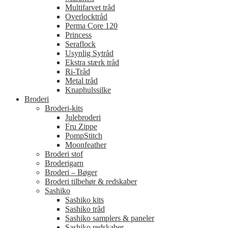
Multifarvet tråd
Overlocktråd
Perma Core 120
Princess
Seraflock
Usynlig Sytråd
Ekstra stærk tråd
Ri-Tråd
Metal tråd
Knaphulssilke
Broderi
Broderi-kits
Julebroderi
Fru Zippe
PompStitch
Moonfeather
Broderi stof
Broderigarn
Broderi – Bøger
Broderi tilbehør & redskaber
Sashiko
Sashiko kits
Sashiko tråd
Sashiko samplers & paneler
Sashiko redskaber