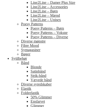
Line2Line – Damer Plus Size
Line2Line – Accessories
Line2Line – Børn
Line2Line – Mænd
Line2Line – Unisex
Poesy Patterns
Poesy Patterns – Børn
Poesy Patterns – Voksne
Poesy Patterns – Diverse
Diverse mønstre
Fibre Mood
Symagasiner
Bøger
Sytilbehør
Bånd
Blonde
Satinbånd
Strik-bånd
Vævede bånd
Diverse syredskaber
Elastik
Foldeelastik
50% Glimmer
Ensfarvet
Glimmer