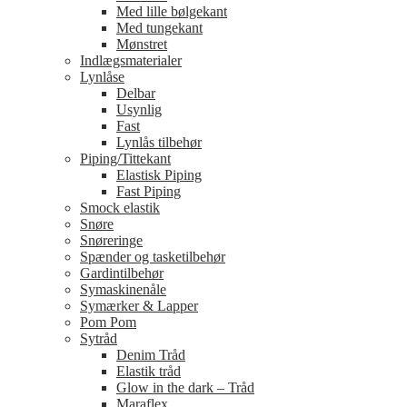
Med lille bølgekant
Med tungekant
Mønstret
Indlægsmaterialer
Lynlåse
Delbar
Usynlig
Fast
Lynlås tilbehør
Piping/Tittekant
Elastisk Piping
Fast Piping
Smock elastik
Snøre
Snøreringe
Spænder og tasketilbehør
Gardintilbehør
Symaskinenåle
Symærker & Lapper
Pom Pom
Sytråd
Denim Tråd
Elastik tråd
Glow in the dark – Tråd
Maraflex