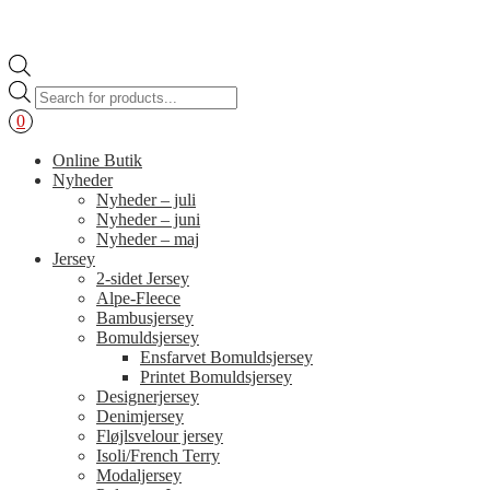
Products
search
0
Online Butik
Nyheder
Nyheder – juli
Nyheder – juni
Nyheder – maj
Jersey
2-sidet Jersey
Alpe-Fleece
Bambusjersey
Bomuldsjersey
Ensfarvet Bomuldsjersey
Printet Bomuldsjersey
Designerjersey
Denimjersey
Fløjlsvelour jersey
Isoli/French Terry
Modaljersey