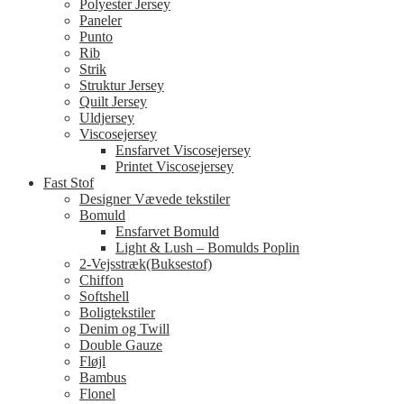
Polyester Jersey
Paneler
Punto
Rib
Strik
Struktur Jersey
Quilt Jersey
Uldjersey
Viscosejersey
Ensfarvet Viscosejersey
Printet Viscosejersey
Fast Stof
Designer Vævede tekstiler
Bomuld
Ensfarvet Bomuld
Light & Lush – Bomulds Poplin
2-Vejsstræk(Buksestof)
Chiffon
Softshell
Boligtekstiler
Denim og Twill
Double Gauze
Fløjl
Bambus
Flonel