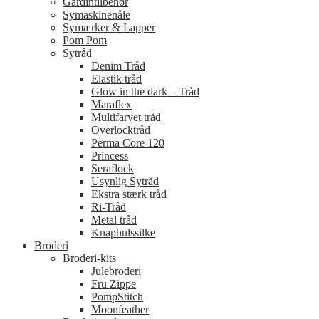
Gardintilbehør
Symaskinenåle
Symærker & Lapper
Pom Pom
Sytråd
Denim Tråd
Elastik tråd
Glow in the dark – Tråd
Maraflex
Multifarvet tråd
Overlocktråd
Perma Core 120
Princess
Seraflock
Usynlig Sytråd
Ekstra stærk tråd
Ri-Tråd
Metal tråd
Knaphulssilke
Broderi
Broderi-kits
Julebroderi
Fru Zippe
PompStitch
Moonfeather