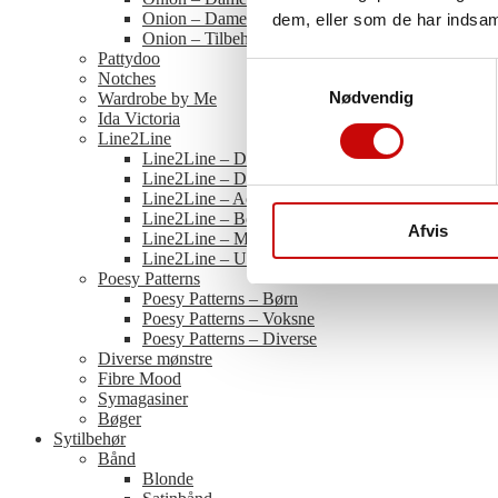
Onion – Damer Plussize
dem, eller som de har indsaml
Onion – Tilbehør
Pattydoo
Samtykkevalg
Notches
Nødvendig
Wardrobe by Me
Ida Victoria
Line2Line
Line2Line – Damer
Line2Line – Damer Plus Size
Line2Line – Accessories
Line2Line – Børn
Afvis
Line2Line – Mænd
Line2Line – Unisex
Poesy Patterns
Poesy Patterns – Børn
Poesy Patterns – Voksne
Poesy Patterns – Diverse
Diverse mønstre
Fibre Mood
Symagasiner
Bøger
Sytilbehør
Bånd
Blonde