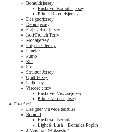
Bomuldsjersey
Ensfarvet Bomuldsjersey
Printet Bomuldsjersey
Designerjersey
Denimjersey
Fløjlsvelour jersey
Isoli/French Terry
Modaljersey
Polyester Jersey
Paneler
Punto
Rib
Strik
Struktur Jersey
Quilt Jersey
Uldjersey
Viscosejersey
Ensfarvet Viscosejersey
Printet Viscosejersey
Fast Stof
Designer Vævede tekstiler
Bomuld
Ensfarvet Bomuld
Light & Lush – Bomulds Poplin
2-Vejsstræk(Buksestof)