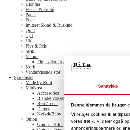
Blonder
Fleece & Frotté
Panel
Foer
Imiteret Skind & Ruskind
Quilt
Tyll
Uld
Plys & Pels
Strik
Velour
Fløjlsvelour jersey
Kork
Vandafvisende stof
Symønstre
Made by Runi
Samtykke
Minikrea
Accessories
Blandet voksen/barn og mænd/damer
Børn/Teens
Denne hjemmeside bruger c
Damer
Nyfødt/Baby
Vi bruger cookies til at tilpas
Onion
vores trafik. Vi deler også 
Onion – Børn
annonceringspartnere og anal
Onion – Damer