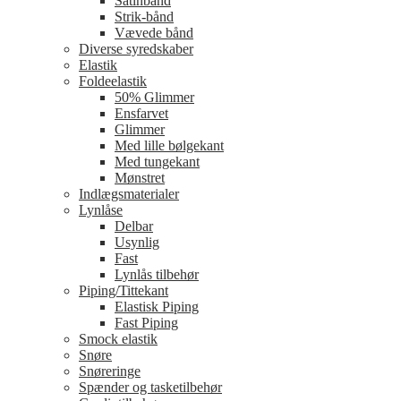
Satinbånd
Strik-bånd
Vævede bånd
Diverse syredskaber
Elastik
Foldeelastik
50% Glimmer
Ensfarvet
Glimmer
Med lille bølgekant
Med tungekant
Mønstret
Indlægsmaterialer
Lynlåse
Delbar
Usynlig
Fast
Lynlås tilbehør
Piping/Tittekant
Elastisk Piping
Fast Piping
Smock elastik
Snøre
Snøreringe
Spænder og tasketilbehør