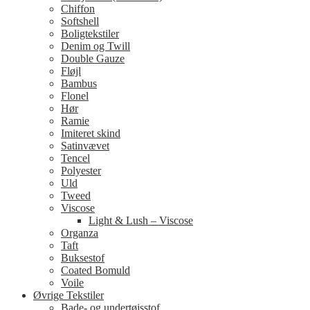
Chiffon
Softshell
Boligtekstiler
Denim og Twill
Double Gauze
Fløjl
Bambus
Flonel
Hør
Ramie
Imiteret skind
Satinvævet
Tencel
Polyester
Uld
Tweed
Viscose
Light & Lush – Viscose
Organza
Taft
Buksestof
Coated Bomuld
Voile
Øvrige Tekstiler
Bade- og undertøjsstof