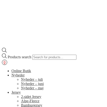
Products search
0
Online Butik
Nyheder
Nyheder – juli
Nyheder – juni
Nyheder – maj
Jersey
2-sidet Jersey
Alpe-Fleece
Bambusjersey