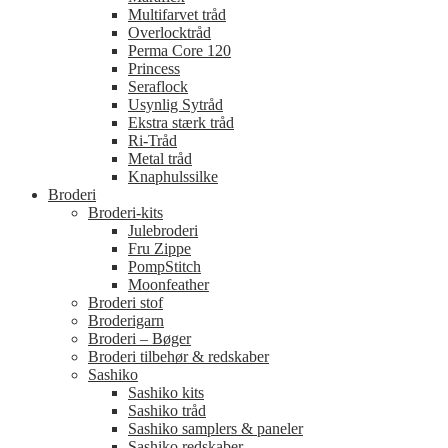
Multifarvet tråd
Overlocktråd
Perma Core 120
Princess
Seraflock
Usynlig Sytråd
Ekstra stærk tråd
Ri-Tråd
Metal tråd
Knaphulssilke
Broderi
Broderi-kits
Julebroderi
Fru Zippe
PompStitch
Moonfeather
Broderi stof
Broderigarn
Broderi – Bøger
Broderi tilbehør & redskaber
Sashiko
Sashiko kits
Sashiko tråd
Sashiko samplers & paneler
Sashiko redskaber