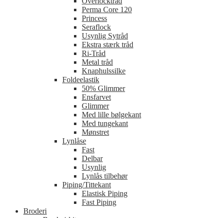
Overlocktråd
Perma Core 120
Princess
Seraflock
Usynlig Sytråd
Ekstra stærk tråd
Ri-Tråd
Metal tråd
Knaphulssilke
Foldeelastik
50% Glimmer
Ensfarvet
Glimmer
Med lille bølgekant
Med tungekant
Mønstret
Lynlåse
Fast
Delbar
Usynlig
Lynlås tilbehør
Piping/Tittekant
Elastisk Piping
Fast Piping
Broderi