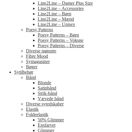
Line2Line – Damer Plus Size
Line2Line – Accessories
Line2Line – Børn
Line2Line – Mænd
Line2Line – Unisex
Poesy Patterns
Poesy Patterns – Børn
Poesy Patterns – Voksne
Poesy Patterns – Diverse
Diverse mønstre
Fibre Mood
Symagasiner
Bøger
Sytilbehør
Bånd
Blonde
Satinbånd
Strik-bånd
Vævede bånd
Diverse syredskaber
Elastik
Foldeelastik
50% Glimmer
Ensfarvet
Glimmer