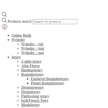
Products search
0
Online Butik
Nyheder
Nyheder – juli
Nyheder – juni
Nyheder – maj
Jersey
2-sidet Jersey
Alpe-Fleece
Bambusjersey
Bomuldsjersey
Ensfarvet Bomuldsjersey
Printet Bomuldsjersey
Designerjersey
Denimjersey
Fløjlsvelour jersey
Isoli/French Terry
Modaljersey