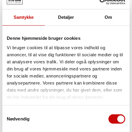
Strik
Struktur Jersey
Quilt Jersey
Samtykke
Detaljer
Om
Uldjersey
Viscosejersey
Ensfarvet Viscosejersey
Printet Viscosejersey
Denne hjemmeside bruger cookies
Fast Stof
Vi bruger cookies til at tilpasse vores indhold og
Fast Stof
annoncer, til at vise dig funktioner til sociale medier og til
at analysere vores trafik. Vi deler også oplysninger om
Designer Vævede tekstiler
Bomuld
din brug af vores hjemmeside med vores partnere inden
Ensfarvet Bomuld
for sociale medier, annonceringspartnere og
Light & Lush – Bomulds Poplin
analysepartnere. Vores partnere kan kombinere disse
2-Vejsstræk(Buksestof)
Chiffon
data med andre oplysninger, du har givet dem, eller som
Softshell
de har indsamlet fra din brug af deres tjenester.
Boligtekstiler
Denim og Twill
Double Gauze
Samtykkevalg
Fløjl
Nødvendig
Bambus
Flonel
Taft