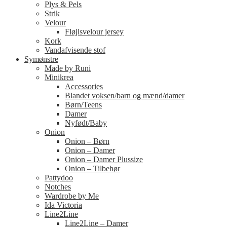
Plys & Pels
Strik
Velour
Fløjlsvelour jersey
Kork
Vandafvisende stof
Symønstre
Made by Runi
Minikrea
Accessories
Blandet voksen/barn og mænd/damer
Børn/Teens
Damer
Nyfødt/Baby
Onion
Onion – Børn
Onion – Damer
Onion – Damer Plussize
Onion – Tilbehør
Pattydoo
Notches
Wardrobe by Me
Ida Victoria
Line2Line
Line2Line – Damer