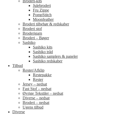
Broderi-kits
Julebroderi
Fru Zippe
PompStitch
Moonfeather
Broderi tilbehør & redskaber
Broderi stof
Broderigarn
Broderi – Bøger
Sashiko
Sashiko kits
Sashiko tråd
Sashiko samplers & paneler
Sashiko redskaber
Tilbud
Rester/Afklip
Restepakke
Rester
Jersey – nedsat
Fast Stof – nedsat
Øvrige Tekstiler – nedsat
Diverse – nedsat
Broderi – nedsat
Ugens tilbud
Diverse