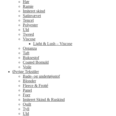
Hør
Ramie
Imiteret skind
Satinvævet
Tencel
Polyester
Uld
Tweed
Viscose
Light & Lush – Viscose
Organza
Taft
Buksestof
Coated Bomuld
Voile
Øvrige Tekstiler
Bade- og undertøjsstof
Blonder
Fleece & Frotté
Panel
Foer
Imiteret Skind & Ruskind
Quilt
Tyll
Uld