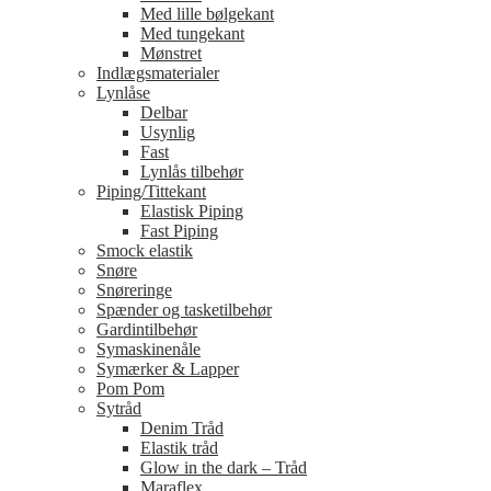
Med lille bølgekant
Med tungekant
Mønstret
Indlægsmaterialer
Lynlåse
Delbar
Usynlig
Fast
Lynlås tilbehør
Piping/Tittekant
Elastisk Piping
Fast Piping
Smock elastik
Snøre
Snøreringe
Spænder og tasketilbehør
Gardintilbehør
Symaskinenåle
Symærker & Lapper
Pom Pom
Sytråd
Denim Tråd
Elastik tråd
Glow in the dark – Tråd
Maraflex