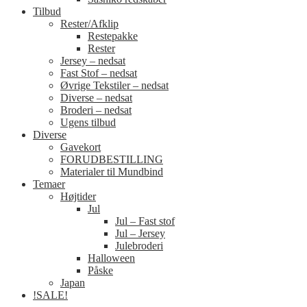
Tilbud
Rester/Afklip
Restepakke
Rester
Jersey – nedsat
Fast Stof – nedsat
Øvrige Tekstiler – nedsat
Diverse – nedsat
Broderi – nedsat
Ugens tilbud
Diverse
Gavekort
FORUDBESTILLING
Materialer til Mundbind
Temaer
Højtider
Jul
Jul – Fast stof
Jul – Jersey
Julebroderi
Halloween
Påske
Japan
!SALE!