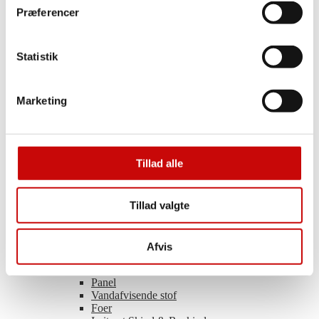
Tweed
Præferencer
Hør
Imiteret skind
Satinvævet
Statistik
Tencel
Buksestof
Voile
Polyester
Marketing
Uld
Viscose
Light & Lush – Viscose
Organza
Coated Bomuld
Tillad alle
Ramie
Øvrige Tekstiler
Tillad valgte
Øvrige Tekstiler
Bade- og undertøjsstof
Afvis
Blonder
Fleece & Frotté
Panel
Vandafvisende stof
Foer