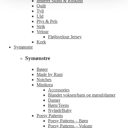
Imiteret Skind & Ruskind
Quilt
Tyll
Uld
Plys & Pels
Strik
Velour
Fløjlsvelour Jersey
Kork
Symønstre
Symønstre
Bøger
Made by Runi
Notches
Minikrea
Accessories
Blandet voksen/barn og mænd/damer
Damer
Børn/Teens
Nyfødt/Baby
Poesy Patterns
Poesy Patterns – Børn
Poesy Patterns – Voksne