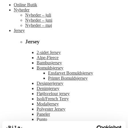
Online Butik
Nyheder
Nyheder – juli
Nyheder – juni
Nyheder – maj
Jersey
Jersey
2-sidet Jersey
Alpe-Fleece
Bambusjersey
Bomuldsjersey
Ensfarvet Bomuldsjersey
Printet Bomuldsjersey
Designerjersey
Denimjersey
Fløjlsvelour jersey
Isoli/French Terry
Modaljersey
Polyester Jersey
Paneler
Punto
Rib