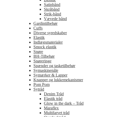
Satinbånd
Skråbånd
Strik-bånd
Vævede bånd
Gardintilbehør
Cuffs
Diverse syredskaber
Elastik
Indlægsmaterialer
Smock elastik
Snøre
BH-Tilbehør
Snøreringe
Spænder og tasketilbehør
Symaskinenåle
Symærker & Lapper
Knapper og lukkemekanismer
Pom Pom
Sytråd
Denim Tråd
Elastik tråd
Glow in the dark – Tråd
Maraflex
Multifarvet tråd