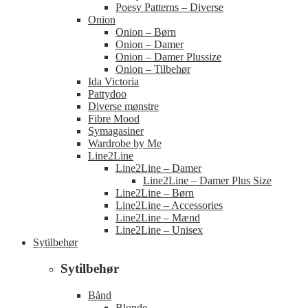
Poesy Patterns – Diverse
Onion
Onion – Børn
Onion – Damer
Onion – Damer Plussize
Onion – Tilbehør
Ida Victoria
Pattydoo
Diverse mønstre
Fibre Mood
Symagasiner
Wardrobe by Me
Line2Line
Line2Line – Damer
Line2Line – Damer Plus Size
Line2Line – Børn
Line2Line – Accessories
Line2Line – Mænd
Line2Line – Unisex
Sytilbehør
Sytilbehør
Bånd
Blonde