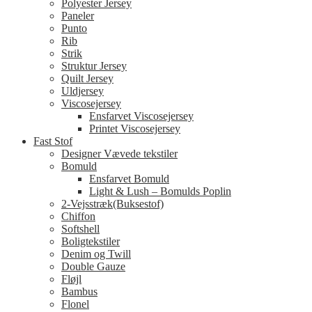
Polyester Jersey
Paneler
Punto
Rib
Strik
Struktur Jersey
Quilt Jersey
Uldjersey
Viscosejersey
Ensfarvet Viscosejersey
Printet Viscosejersey
Fast Stof
Designer Vævede tekstiler
Bomuld
Ensfarvet Bomuld
Light & Lush – Bomulds Poplin
2-Vejsstræk(Buksestof)
Chiffon
Softshell
Boligtekstiler
Denim og Twill
Double Gauze
Fløjl
Bambus
Flonel