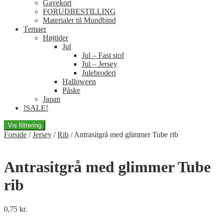
Gavekort
FORUDBESTILLING
Materialer til Mundbind
Temaer
Højtider
Jul
Jul – Fast stof
Jul – Jersey
Julebroderi
Halloween
Påske
Japan
!SALE!
Vis filtrering
Forside
/
Jersey
/
Rib
/
Antrasitgrå med glimmer Tube rib
Antrasitgrå med glimmer Tube
rib
0,75
kr.