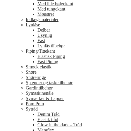
Med lille bølgekant
Med tungekant
Mønstret
Indlægsmaterialer
Lynlåse
Delbar
Usynlig
Fast
Lynlås tilbehør
Piping/Tittekant
Elastisk Piping
Fast Piping
Smock elastik
Snøre
Snøreringe
Spænder og tasketilbehør
Gardintilbehør
Symaskinenåle
Symærker & Lapper
Pom Pom
Sytråd
Denim Tråd
Elastik tråd
Glow in the dark – Tråd
Maraflex