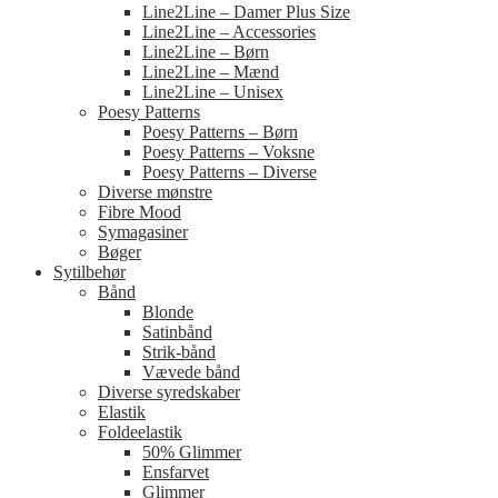
Line2Line – Damer Plus Size
Line2Line – Accessories
Line2Line – Børn
Line2Line – Mænd
Line2Line – Unisex
Poesy Patterns
Poesy Patterns – Børn
Poesy Patterns – Voksne
Poesy Patterns – Diverse
Diverse mønstre
Fibre Mood
Symagasiner
Bøger
Sytilbehør
Bånd
Blonde
Satinbånd
Strik-bånd
Vævede bånd
Diverse syredskaber
Elastik
Foldeelastik
50% Glimmer
Ensfarvet
Glimmer