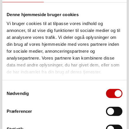
Strik
Struktur Jersey
Quilt Jersey
Denne hjemmeside bruger cookies
Uldjersey
Viscosejersey
Vi bruger cookies til at tilpasse vores indhold og
Ensfarvet Viscosejersey
annoncer, til at vise dig funktioner til sociale medier og til
Printet Viscosejersey
at analysere vores trafik. Vi deler også oplysninger om
Fast Stof
din brug af vores hjemmeside med vores partnere inden
Fast Stof
for sociale medier, annonceringspartnere og
analysepartnere. Vores partnere kan kombinere disse
Designer Vævede tekstiler
data med andre oplysninger, du har givet dem, eller som
Bomuld
Ensfarvet Bomuld
de har indsamlet fra din brug af deres tjenester.
Light & Lush – Bomulds Poplin
2-Vejsstræk(Buksestof)
Chiffon
Samtykkevalg
Softshell
Nødvendig
Boligtekstiler
Denim og Twill
Double Gauze
Præferencer
Fløjl
Bambus
Flonel
Taft
Statistik