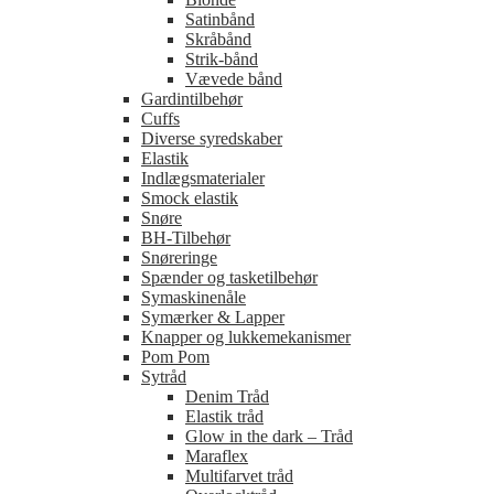
Satinbånd
Skråbånd
Strik-bånd
Vævede bånd
Gardintilbehør
Cuffs
Diverse syredskaber
Elastik
Indlægsmaterialer
Smock elastik
Snøre
BH-Tilbehør
Snøreringe
Spænder og tasketilbehør
Symaskinenåle
Symærker & Lapper
Knapper og lukkemekanismer
Pom Pom
Sytråd
Denim Tråd
Elastik tråd
Glow in the dark – Tråd
Maraflex
Multifarvet tråd