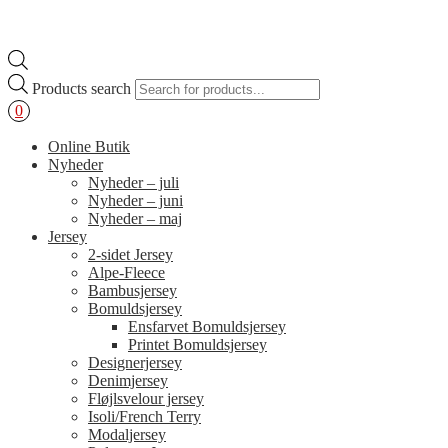
Products search
0
Online Butik
Nyheder
Nyheder – juli
Nyheder – juni
Nyheder – maj
Jersey
2-sidet Jersey
Alpe-Fleece
Bambusjersey
Bomuldsjersey
Ensfarvet Bomuldsjersey
Printet Bomuldsjersey
Designerjersey
Denimjersey
Fløjlsvelour jersey
Isoli/French Terry
Modaljersey