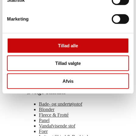
Tweed
Hør
Imiteret skind
Marketing
Satinvævet
Tencel
Buksestof
Voile
Polyester
Tillad alle
Uld
Viscose
Light & Lush – Viscose
Tillad valgte
Organza
Coated Bomuld
Ramie
Øvrige Tekstiler
Afvis
Øvrige Tekstiler
Bade- og undertøjsstof
Blonder
Fleece & Frotté
Panel
Vandafvisende stof
Foer