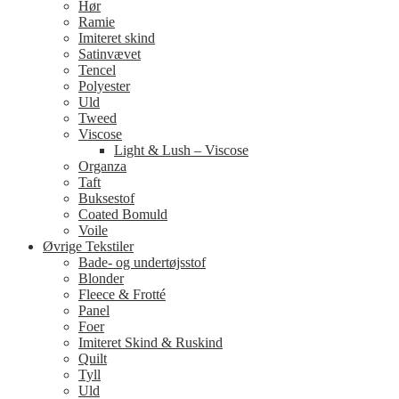
Hør
Ramie
Imiteret skind
Satinvævet
Tencel
Polyester
Uld
Tweed
Viscose
Light & Lush – Viscose
Organza
Taft
Buksestof
Coated Bomuld
Voile
Øvrige Tekstiler
Bade- og undertøjsstof
Blonder
Fleece & Frotté
Panel
Foer
Imiteret Skind & Ruskind
Quilt
Tyll
Uld