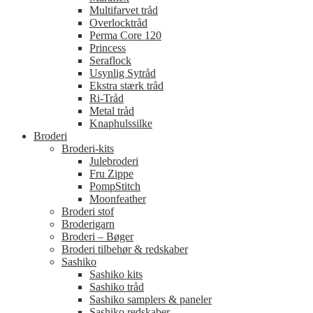
Multifarvet tråd
Overlocktråd
Perma Core 120
Princess
Seraflock
Usynlig Sytråd
Ekstra stærk tråd
Ri-Tråd
Metal tråd
Knaphulssilke
Broderi
Broderi-kits
Julebroderi
Fru Zippe
PompStitch
Moonfeather
Broderi stof
Broderigarn
Broderi – Bøger
Broderi tilbehør & redskaber
Sashiko
Sashiko kits
Sashiko tråd
Sashiko samplers & paneler
Sashiko redskaber