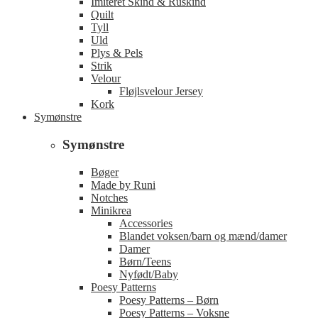
Imiteret Skind & Ruskind
Quilt
Tyll
Uld
Plys & Pels
Strik
Velour
Fløjlsvelour Jersey
Kork
Symønstre
Symønstre
Bøger
Made by Runi
Notches
Minikrea
Accessories
Blandet voksen/barn og mænd/damer
Damer
Børn/Teens
Nyfødt/Baby
Poesy Patterns
Poesy Patterns – Børn
Poesy Patterns – Voksne