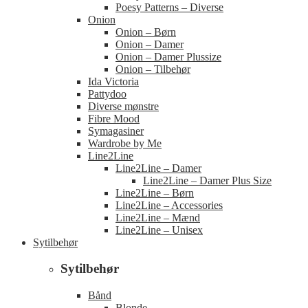
Poesy Patterns – Diverse
Onion
Onion – Børn
Onion – Damer
Onion – Damer Plussize
Onion – Tilbehør
Ida Victoria
Pattydoo
Diverse mønstre
Fibre Mood
Symagasiner
Wardrobe by Me
Line2Line
Line2Line – Damer
Line2Line – Damer Plus Size
Line2Line – Børn
Line2Line – Accessories
Line2Line – Mænd
Line2Line – Unisex
Sytilbehør
Sytilbehør
Bånd
Blonde