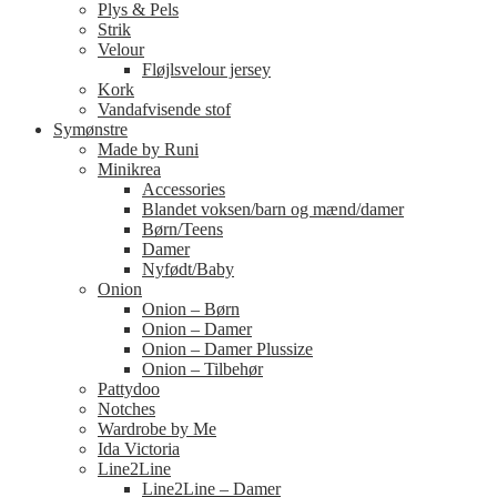
Plys & Pels
Strik
Velour
Fløjlsvelour jersey
Kork
Vandafvisende stof
Symønstre
Made by Runi
Minikrea
Accessories
Blandet voksen/barn og mænd/damer
Børn/Teens
Damer
Nyfødt/Baby
Onion
Onion – Børn
Onion – Damer
Onion – Damer Plussize
Onion – Tilbehør
Pattydoo
Notches
Wardrobe by Me
Ida Victoria
Line2Line
Line2Line – Damer