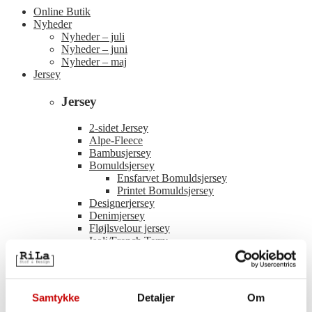
Online Butik
Nyheder
Nyheder – juli
Nyheder – juni
Nyheder – maj
Jersey
Jersey
2-sidet Jersey
Alpe-Fleece
Bambusjersey
Bomuldsjersey
Ensfarvet Bomuldsjersey
Printet Bomuldsjersey
Designerjersey
Denimjersey
Fløjlsvelour jersey
Isoli/French Terry
Modaljersey
Polyester Jersey
Paneler
Punto
Samtykke
Detaljer
Om
Rib