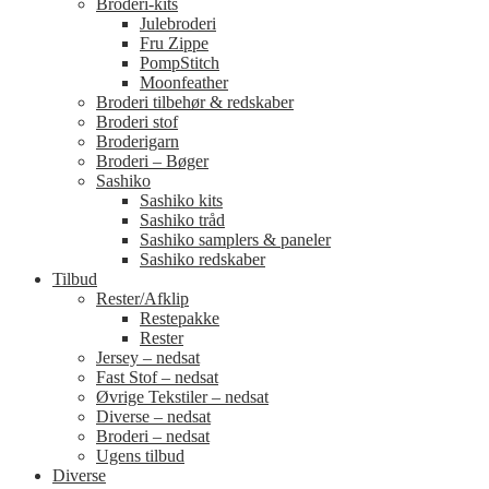
Broderi-kits
Julebroderi
Fru Zippe
PompStitch
Moonfeather
Broderi tilbehør & redskaber
Broderi stof
Broderigarn
Broderi – Bøger
Sashiko
Sashiko kits
Sashiko tråd
Sashiko samplers & paneler
Sashiko redskaber
Tilbud
Rester/Afklip
Restepakke
Rester
Jersey – nedsat
Fast Stof – nedsat
Øvrige Tekstiler – nedsat
Diverse – nedsat
Broderi – nedsat
Ugens tilbud
Diverse