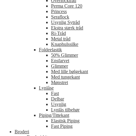
Overlocktråd
Perma Core 120
Princess
Seraflock
Usynlig Sytråd
Ekstra stærk tråd
Ri-Tråd
Metal tråd
Knaphulssilke
Foldeelastik
50% Glimmer
Ensfarvet
Glimmer
Med lille bølgekant
Med tungekant
Mønstret
Lynlåse
Fast
Delbar
Usynlig
Lynlås tilbehør
Piping/Tittekant
Elastisk Piping
Fast Piping
Broderi