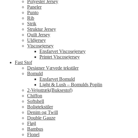
Polyester Jersey
Paneler
Punto
Rib
Strik
Struktur Jersey
Quilt Jersey
Uldjersey
Viscosejersey
Ensfarvet Viscosejersey
Printet Viscosejersey
Fast Stof
Designer Vævede tekstiler
Bomuld
Ensfarvet Bomuld
Light & Lush – Bomulds Poplin
2-Vejsstræk(Buksestof)
Chiffon
Softshell
Boligtekstiler
Denim og Twill
Double Gauze
Fløjl
Bambus
Flonel