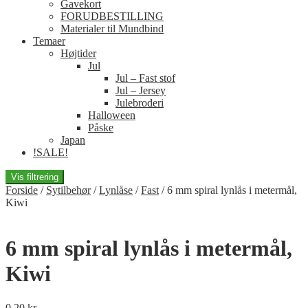
Gavekort
FORUDBESTILLING
Materialer til Mundbind
Temaer
Højtider
Jul
Jul – Fast stof
Jul – Jersey
Julebroderi
Halloween
Påske
Japan
!SALE!
Vis filtrering
Forside
/
Sytilbehør
/
Lynlåse
/
Fast
/
6 mm spiral lynlås i metermål,
Kiwi
6 mm spiral lynlås i metermål,
Kiwi
0,20
kr.