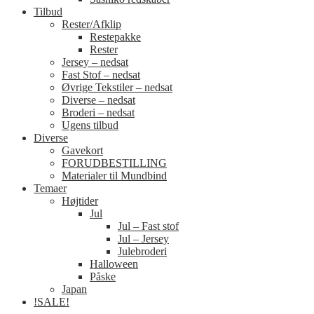
Tilbud
Rester/Afklip
Restepakke
Rester
Jersey – nedsat
Fast Stof – nedsat
Øvrige Tekstiler – nedsat
Diverse – nedsat
Broderi – nedsat
Ugens tilbud
Diverse
Gavekort
FORUDBESTILLING
Materialer til Mundbind
Temaer
Højtider
Jul
Jul – Fast stof
Jul – Jersey
Julebroderi
Halloween
Påske
Japan
!SALE!