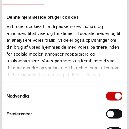
Strik
Struktur Jersey
Quilt Jersey
Denne hjemmeside bruger cookies
Uldjersey
Viscosejersey
Vi bruger cookies til at tilpasse vores indhold og
Ensfarvet Viscosejersey
Printet Viscosejersey
annoncer, til at vise dig funktioner til sociale medier og til
Fast Stof
at analysere vores trafik. Vi deler også oplysninger om
din brug af vores hjemmeside med vores partnere inden
Fast Stof
for sociale medier, annonceringspartnere og
Designer Vævede tekstiler
analysepartnere. Vores partnere kan kombinere disse
Bomuld
data med andre oplysninger, du har givet dem, eller som
Ensfarvet Bomuld
de har indsamlet fra din brug af deres tjenester.
Light & Lush – Bomulds Poplin
2-Vejsstræk(Buksestof)
Chiffon
Samtykkevalg
Softshell
Nødvendig
Boligtekstiler
Denim og Twill
Double Gauze
Fløjl
Præferencer
Bambus
Flonel
Taft