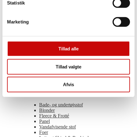
Statistik
Tweed
Hør
Imiteret skind
Satinvævet
Marketing
Tencel
Buksestof
Voile
Polyester
Uld
Tillad alle
Viscose
Light & Lush – Viscose
Organza
Tillad valgte
Coated Bomuld
Ramie
Øvrige Tekstiler
Afvis
Øvrige Tekstiler
Bade- og undertøjsstof
Blonder
Fleece & Frotté
Panel
Vandafvisende stof
Foer