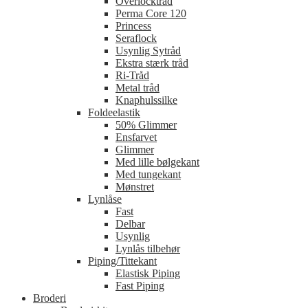
Overlocktråd
Perma Core 120
Princess
Seraflock
Usynlig Sytråd
Ekstra stærk tråd
Ri-Tråd
Metal tråd
Knaphulssilke
Foldeelastik
50% Glimmer
Ensfarvet
Glimmer
Med lille bølgekant
Med tungekant
Mønstret
Lynlåse
Fast
Delbar
Usynlig
Lynlås tilbehør
Piping/Tittekant
Elastisk Piping
Fast Piping
Broderi