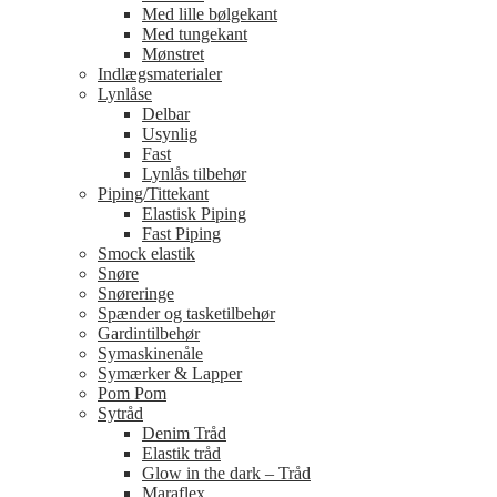
Med lille bølgekant
Med tungekant
Mønstret
Indlægsmaterialer
Lynlåse
Delbar
Usynlig
Fast
Lynlås tilbehør
Piping/Tittekant
Elastisk Piping
Fast Piping
Smock elastik
Snøre
Snøreringe
Spænder og tasketilbehør
Gardintilbehør
Symaskinenåle
Symærker & Lapper
Pom Pom
Sytråd
Denim Tråd
Elastik tråd
Glow in the dark – Tråd
Maraflex