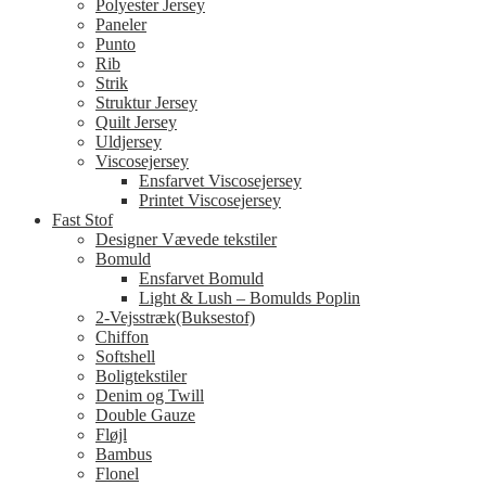
Polyester Jersey
Paneler
Punto
Rib
Strik
Struktur Jersey
Quilt Jersey
Uldjersey
Viscosejersey
Ensfarvet Viscosejersey
Printet Viscosejersey
Fast Stof
Designer Vævede tekstiler
Bomuld
Ensfarvet Bomuld
Light & Lush – Bomulds Poplin
2-Vejsstræk(Buksestof)
Chiffon
Softshell
Boligtekstiler
Denim og Twill
Double Gauze
Fløjl
Bambus
Flonel