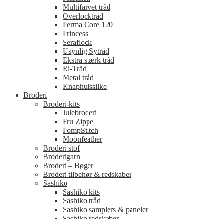
Multifarvet tråd
Overlocktråd
Perma Core 120
Princess
Seraflock
Usynlig Sytråd
Ekstra stærk tråd
Ri-Tråd
Metal tråd
Knaphulssilke
Broderi
Broderi-kits
Julebroderi
Fru Zippe
PompStitch
Moonfeather
Broderi stof
Broderigarn
Broderi – Bøger
Broderi tilbehør & redskaber
Sashiko
Sashiko kits
Sashiko tråd
Sashiko samplers & paneler
Sashiko redskaber