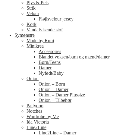
Plys & Pels
Strik
Velour
Fløjlsvelour jersey
Kork
Vandafvisende stof
Symønstre
Made by Runi
Minikrea
Accessories
Blandet voksen/barn og mænd/damer
Børn/Teens
Damer
Nyfødt/Baby
Onion
Onion – Børn
Onion – Damer
Onion – Damer Plussize
Onion – Tilbehør
Pattydoo
Notches
Wardrobe by Me
Ida Victoria
Line2Line
Line2Line – Damer