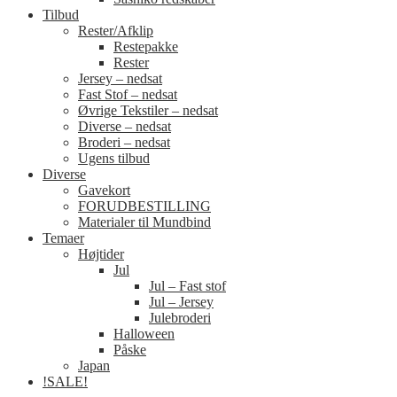
Tilbud
Rester/Afklip
Restepakke
Rester
Jersey – nedsat
Fast Stof – nedsat
Øvrige Tekstiler – nedsat
Diverse – nedsat
Broderi – nedsat
Ugens tilbud
Diverse
Gavekort
FORUDBESTILLING
Materialer til Mundbind
Temaer
Højtider
Jul
Jul – Fast stof
Jul – Jersey
Julebroderi
Halloween
Påske
Japan
!SALE!