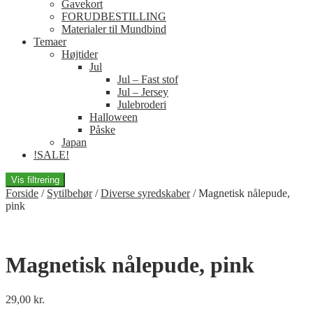
Gavekort
FORUDBESTILLING
Materialer til Mundbind
Temaer
Højtider
Jul
Jul – Fast stof
Jul – Jersey
Julebroderi
Halloween
Påske
Japan
!SALE!
Vis filtrering
Forside
/
Sytilbehør
/
Diverse syredskaber
/
Magnetisk nålepude,
pink
Magnetisk nålepude, pink
29,00
kr.