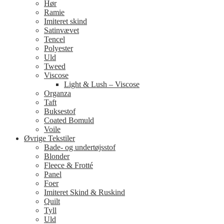
Hør
Ramie
Imiteret skind
Satinvævet
Tencel
Polyester
Uld
Tweed
Viscose
Light & Lush – Viscose
Organza
Taft
Buksestof
Coated Bomuld
Voile
Øvrige Tekstiler
Bade- og undertøjsstof
Blonder
Fleece & Frotté
Panel
Foer
Imiteret Skind & Ruskind
Quilt
Tyll
Uld