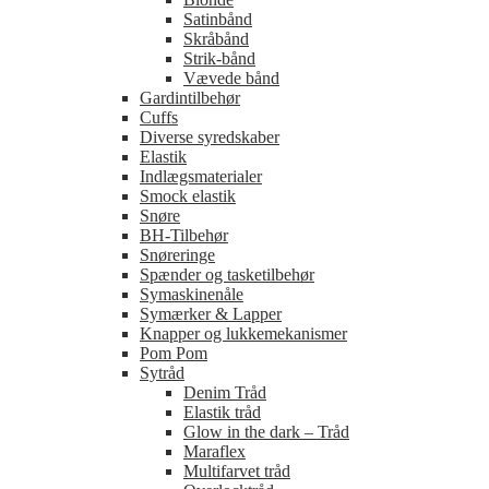
Satinbånd
Skråbånd
Strik-bånd
Vævede bånd
Gardintilbehør
Cuffs
Diverse syredskaber
Elastik
Indlægsmaterialer
Smock elastik
Snøre
BH-Tilbehør
Snøreringe
Spænder og tasketilbehør
Symaskinenåle
Symærker & Lapper
Knapper og lukkemekanismer
Pom Pom
Sytråd
Denim Tråd
Elastik tråd
Glow in the dark – Tråd
Maraflex
Multifarvet tråd