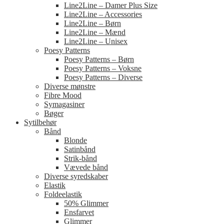
Line2Line – Damer Plus Size
Line2Line – Accessories
Line2Line – Børn
Line2Line – Mænd
Line2Line – Unisex
Poesy Patterns
Poesy Patterns – Børn
Poesy Patterns – Voksne
Poesy Patterns – Diverse
Diverse mønstre
Fibre Mood
Symagasiner
Bøger
Sytilbehør
Bånd
Blonde
Satinbånd
Strik-bånd
Vævede bånd
Diverse syredskaber
Elastik
Foldeelastik
50% Glimmer
Ensfarvet
Glimmer