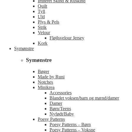
Imiteret Skind & Ruskind
Quilt
Tyll
Uld
Plys & Pels
Strik
Velour
Fløjlsvelour Jersey
Kork
Symønstre
Symønstre
Bøger
Made by Runi
Notches
Minikrea
Accessories
Blandet voksen/barn og mænd/damer
Damer
Børn/Teens
Nyfødt/Baby
Poesy Patterns
Poesy Patterns – Børn
Poesy Patterns – Voksne