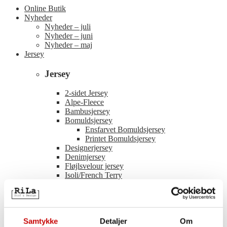
Online Butik
Nyheder
Nyheder – juli
Nyheder – juni
Nyheder – maj
Jersey
Jersey
2-sidet Jersey
Alpe-Fleece
Bambusjersey
Bomuldsjersey
Ensfarvet Bomuldsjersey
Printet Bomuldsjersey
Designerjersey
Denimjersey
Fløjlsvelour jersey
Isoli/French Terry
Modaljersey
Polyester Jersey
Paneler
Punto
Rib
Samtykke
Detaljer
Om