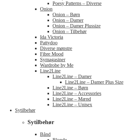
Poesy Patterns – Diverse
Onion
Onion – Børn
Onion – Damer
Onion – Damer Plussize
Onion – Tilbehør
Ida Victoria
Pattydoo
Diverse mønstre
Fibre Mood
Symagasiner
Wardrobe by Me
Line2Line
Line2Line – Damer
Line2Line – Damer Plus Size
Line2Line – Børn
Line2Line – Accessories
Line2Line – Mænd
Line2Line – Unisex
Sytilbehør
Sytilbehør
Bånd
Blonde