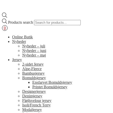
Products search
0
Online Butik
Nyheder
Nyheder – juli
Nyheder – juni
Nyheder – maj
Jersey
2-sidet Jersey
Alpe-Fleece
Bambusjersey
Bomuldsjersey
Ensfarvet Bomuldsjersey
Printet Bomuldsjersey
Designerjersey
Denimjersey
Fløjlsvelour jersey
Isoli/French Terry
Modaljersey