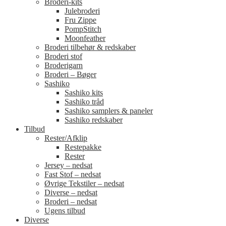
Broderi-kits
Julebroderi
Fru Zippe
PompStitch
Moonfeather
Broderi tilbehør & redskaber
Broderi stof
Broderigarn
Broderi – Bøger
Sashiko
Sashiko kits
Sashiko tråd
Sashiko samplers & paneler
Sashiko redskaber
Tilbud
Rester/Afklip
Restepakke
Rester
Jersey – nedsat
Fast Stof – nedsat
Øvrige Tekstiler – nedsat
Diverse – nedsat
Broderi – nedsat
Ugens tilbud
Diverse